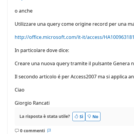
o anche
Utilizzare una query come origine record per una m
http://office.microsoft.com/it-it/access/HA1009631
In particolare dove dice:
Creare una nuova query tramite il pulsante Genera ne
Il secondo articolo é per Access2007 ma si applica a
Ciao
Giorgio Rancati
La risposta è stata utile?
Sì
No
0 commenti
Nessun
Report