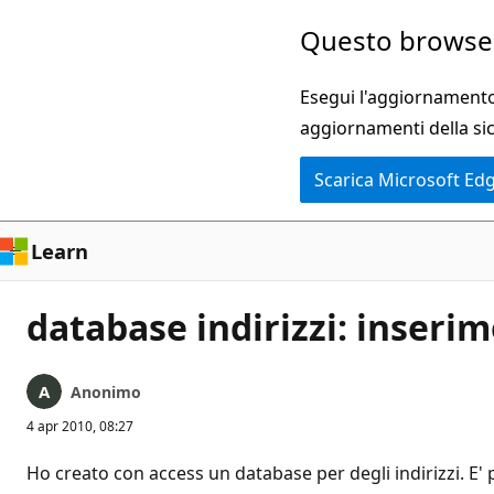
Ignora
Questo browser
e
passa
Esegui l'aggiornamento 
al
aggiornamenti della si
contenuto
Scarica Microsoft Ed
principale
Learn
database indirizzi: inseri
Anonimo
4 apr 2010, 08:27
Ho creato con access un database per degli indirizzi. E'