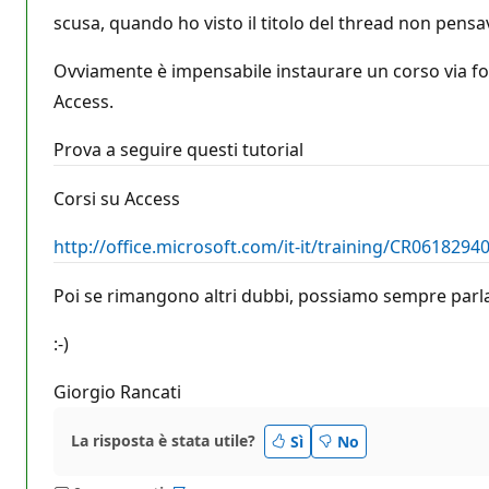
scusa, quando ho visto il titolo del thread non pensav
Ovviamente è impensabile instaurare un corso via fo
Access.
Prova a seguire questi tutorial
Corsi su Access
http://office.microsoft.com/it-it/training/CR0618294
Poi se rimangono altri dubbi, possiamo sempre parl
:-)
Giorgio Rancati
La risposta è stata utile?
Sì
No