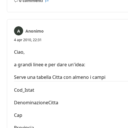
0 commenti
Nessun
Report
commento
Anonimo
4 apr 2010, 22:31
Ciao,
a grandi linee e per dare un'idea:
Serve una tabella Citta con almeno i campi
Cod_Istat
DenominazioneCitta
Cap
Provincia