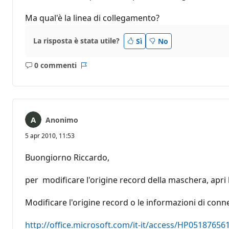
Ma qual'è la linea di collegamento?
La risposta è stata utile?
Sì
No
0 commenti
Nessun
Report
commento
Anonimo
5 apr 2010, 11:53
Buongiorno Riccardo,
per modificare l'origine record della maschera, apri l
Modificare l'origine record o le informazioni di con
http://office.microsoft.com/it-it/access/HP05187656