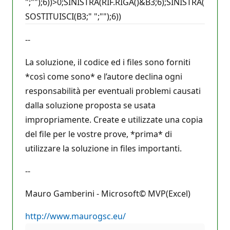
";"");6))>0;SINISTRA(RIF.RIGA()&B3;6);SINISTRA(
SOSTITUISCI(B3;" ";"");6))
--
La soluzione, il codice ed i files sono forniti
*così come sono* e l’autore declina ogni
responsabilità per eventuali problemi causati
dalla soluzione proposta se usata
impropriamente. Create e utilizzate una copia
del file per le vostre prove, *prima* di
utilizzare la soluzione in files importanti.
--
Mauro Gamberini - Microsoft© MVP(Excel)
http://www.maurogsc.eu/