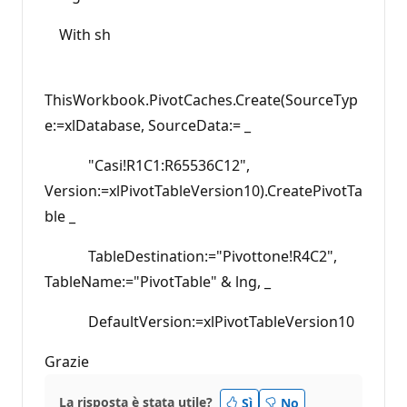
With sh
ThisWorkbook.PivotCaches.Create(SourceTyp
e:=xlDatabase, SourceData:= _
"Casi!R1C1:R65536C12",
Version:=xlPivotTableVersion10).CreatePivotTa
ble _
TableDestination:="Pivottone!R4C2",
TableName:="PivotTable" & lng, _
DefaultVersion:=xlPivotTableVersion10
Grazie
La risposta è stata utile?
Sì
No