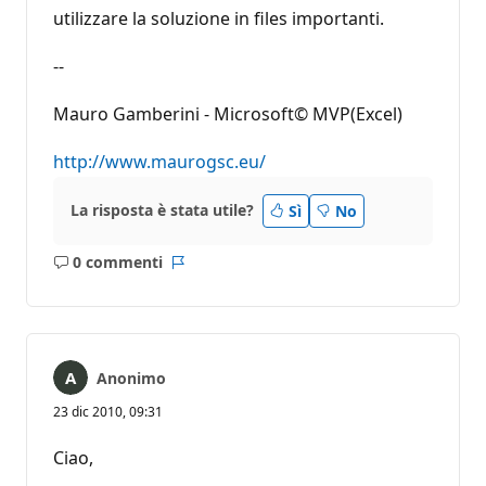
utilizzare la soluzione in files importanti.
--
Mauro Gamberini - Microsoft© MVP(Excel)
http://www.maurogsc.eu/
La risposta è stata utile?
Sì
No
0 commenti
Nessun
Report
commento
Anonimo
23 dic 2010, 09:31
Ciao,