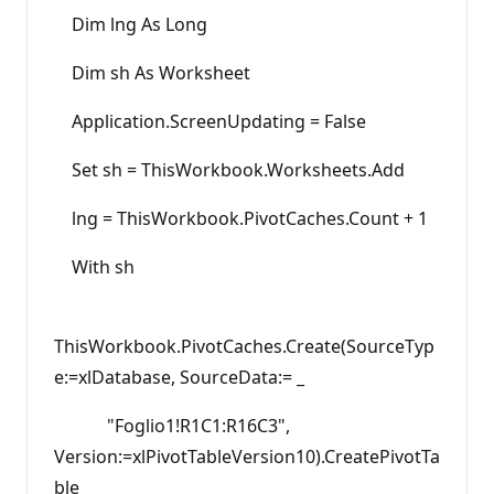
Dim lng As Long
Dim sh As Worksheet
Application.ScreenUpdating = False
Set sh = ThisWorkbook.Worksheets.Add
lng = ThisWorkbook.PivotCaches.Count + 1
With sh
ThisWorkbook.PivotCaches.Create(SourceTyp
e:=xlDatabase, SourceData:= _
"Foglio1!R1C1:R16C3",
Version:=xlPivotTableVersion10).CreatePivotTa
ble _