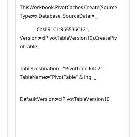
ThisWorkbook.PivotCaches.Create(Source
Type:=xlDatabase, SourceData:= _
"Casi!R1C1:R65536C12",
Version:=xlPivotTableVersion10).CreatePiv
otTable _
TableDestination:="Pivottone!R4C2",
TableName:="PivotTable" & lng, _
DefaultVersion:=xlPivotTableVersion10