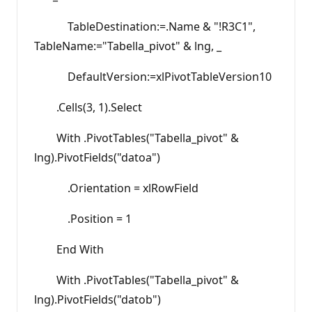
TableDestination:=.Name & "!R3C1",
TableName:="Tabella_pivot" & lng, _
DefaultVersion:=xlPivotTableVersion10
.Cells(3, 1).Select
With .PivotTables("Tabella_pivot" &
lng).PivotFields("datoa")
.Orientation = xlRowField
.Position = 1
End With
With .PivotTables("Tabella_pivot" &
lng).PivotFields("datob")