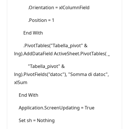
.Orientation = xlColumnField
.Position = 1
End With
.PivotTables("Tabella_pivot" &
lng).AddDataField ActiveSheet.PivotTables( _
"Tabella_pivot" &
lng).PivotFields("datoc"), "Somma di datoc",
xlSum
End With
Application.ScreenUpdating = True
Set sh = Nothing