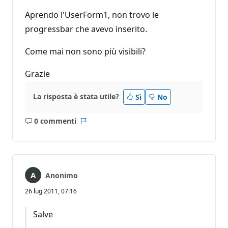
Aprendo l'UserForm1, non trovo le
progressbar che avevo inserito.
Come mai non sono più visibili?
Grazie
La risposta è stata utile?
Sì
No
0 commenti
Nessun
Report
commento
Anonimo
26 lug 2011, 07:16
Salve