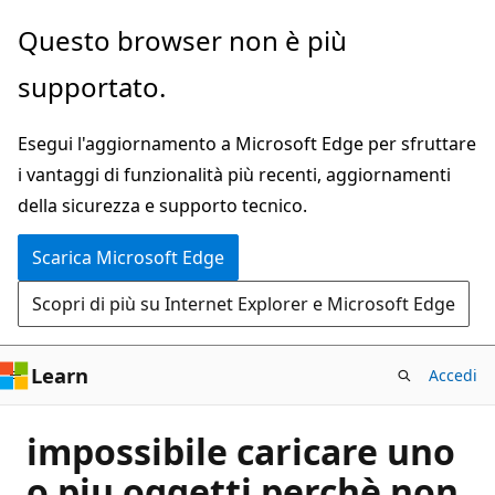
Ignora
Questo browser non è più
e
supportato.
passa
al
Esegui l'aggiornamento a Microsoft Edge per sfruttare
contenuto
i vantaggi di funzionalità più recenti, aggiornamenti
principale
della sicurezza e supporto tecnico.
Scarica Microsoft Edge
Scopri di più su Internet Explorer e Microsoft Edge
Learn
Accedi
impossibile caricare uno
o piu oggetti perchè non