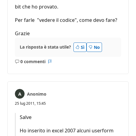
bit che ho provato.
Per farle "vedere il codice", come devo fare?
Grazie
La risposta è stata utile?
Sì
No
0 commenti
Nessun
Report
commento
Anonimo
25 lug 2011, 15:45
Salve
Ho inserito in excel 2007 alcuni userform