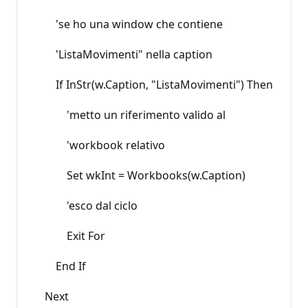
'se ho una window che contiene
'ListaMovimenti" nella caption
If InStr(w.Caption, "ListaMovimenti") Then
'metto un riferimento valido al
'workbook relativo
Set wkInt = Workbooks(w.Caption)
'esco dal ciclo
Exit For
End If
Next