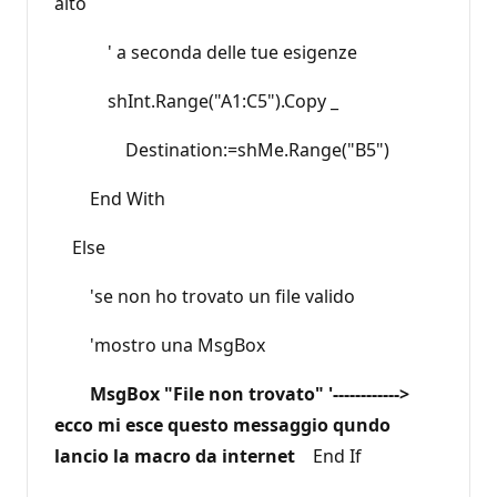
alto
' a seconda delle tue esigenze
shInt.Range("A1:C5").Copy _
Destination:=shMe.Range("B5")
End With
Else
'se non ho trovato un file valido
'mostro una MsgBox
MsgBox "File non trovato" '------------>
ecco mi esce questo messaggio qundo
lancio la macro da internet
End If