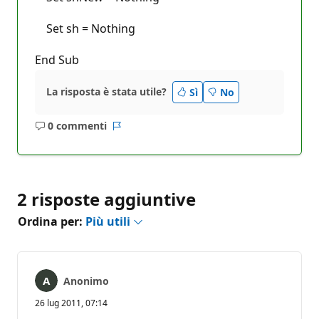
Set sh = Nothing
End Sub
La risposta è stata utile?
Sì
No
0 commenti
Nessun
Report
commento
2 risposte aggiuntive
Ordina per:
Più utili
Anonimo
26 lug 2011, 07:14