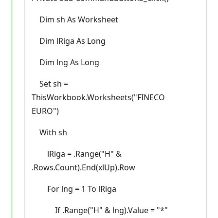
Dim sh As Worksheet
Dim lRiga As Long
Dim lng As Long
Set sh =
ThisWorkbook.Worksheets("FINECO
EURO")
With sh
lRiga = .Range("H" &
.Rows.Count).End(xlUp).Row
For lng = 1 To lRiga
If .Range("H" & lng).Value = "*"