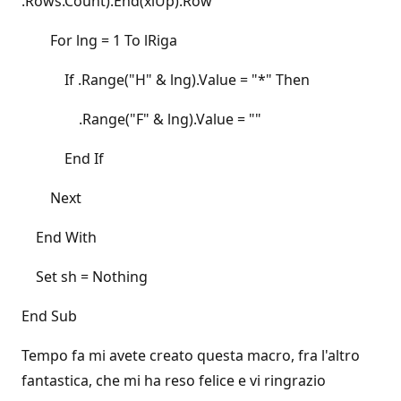
.Rows.Count).End(xlUp).Row
For lng = 1 To lRiga
If .Range("H" & lng).Value = "*" Then
.Range("F" & lng).Value = ""
End If
Next
End With
Set sh = Nothing
End Sub
Tempo fa mi avete creato questa macro, fra l'altro
fantastica, che mi ha reso felice e vi ringrazio