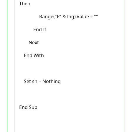
Then
.Range("F" & lng).Value = ""
End If
Next
End With
Set sh = Nothing
End Sub