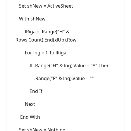
Set shNew = ActiveSheet
With shNew
lRiga = .Range("H" &
.Rows.Count).End(xlUp).Row
For lng = 1 To lRiga
If .Range("H" & lng).Value = "*" Then
.Range("F" & lng).Value = ""
End If
Next
End With
Set shNew = Nothing