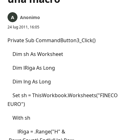
Anonimo
24 lug 2011, 16:05
Private Sub CommandButton3_Click()
Dim sh As Worksheet
Dim lRiga As Long
Dim lng As Long
Set sh = ThisWorkbook.Worksheets("FINECO
EURO")
With sh
lRiga = .Range("H" &