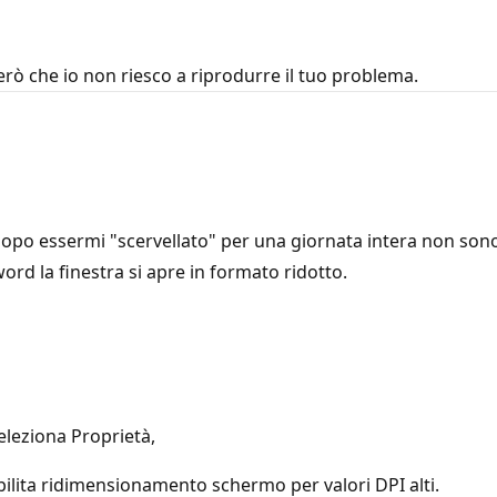
ò che io non riesco a riprodurre il tuo problema.
dopo essermi "scervellato" per una giornata intera non sono r
ord la finestra si apre in formato ridotto.
seleziona Proprietà,
abilita ridimensionamento schermo per valori DPI alti.