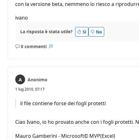
con la versione beta, nemmeno io riesco a riprodurre
ivano
La risposta è stata utile?
Sì
No
0 commenti
Nessun
Report
commento
Anonimo
1 lug 2010, 07:17
il file contiene forse dei fogli protetti
Ciao Ivano, io ho provato anche con i fogli protetti. 
Mauro Gamberini - Microsoft© MVP(Excel)