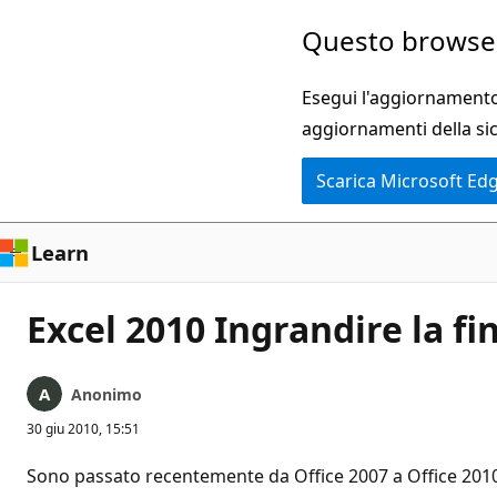
Ignora
Questo browser
e
passa
Esegui l'aggiornamento 
al
aggiornamenti della si
contenuto
Scarica Microsoft Ed
principale
Learn
Excel 2010 Ingrandire la fi
Anonimo
30 giu 2010, 15:51
Sono passato recentemente da Office 2007 a Office 201