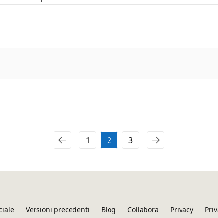
1
2
3
ciale
Versioni precedenti
Blog
Collabora
Privacy
Priv