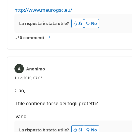
http://www.maurogsc.eu/
La risposta è stata utile?
Sì
No
0 commenti
Nessun
Report
commento
Anonimo
1 lug 2010, 07:05
Ciao,
il file contiene forse dei fogli protetti?
ivano
La risposta è stata utile?
Sì
No