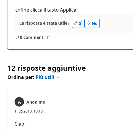
-Infine clicca il tasto Applica.
La risposta è stata utile?
Sì
No
0 commenti
Nessun
Report
commento
12 risposte aggiuntive
Ordina per:
Più utili
Anonimo
1 lug 2010, 10:18
Ciao,