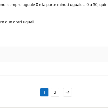
di sempre uguale 0 e la parte minuti uguale a 0 o 30, quind
re due orari uguali.
1
2