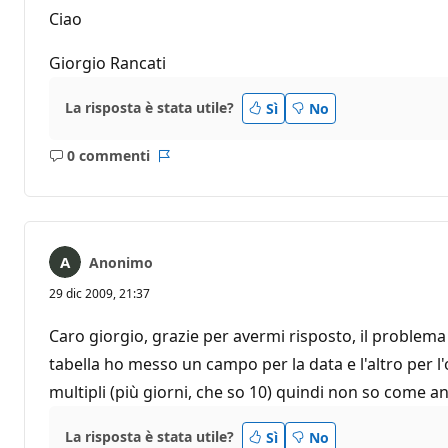
Ciao
Giorgio Rancati
La risposta è stata utile?
Sì
No
0 commenti
Nessun
Report
commento
Anonimo
29 dic 2009, 21:37
Caro giorgio, grazie per avermi risposto, il problem
tabella ho messo un campo per la data e l'altro per l
multipli (più giorni, che so 10) quindi non so come a
La risposta è stata utile?
Sì
No