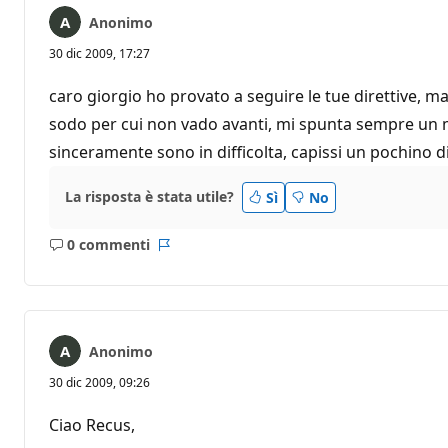
Anonimo
30 dic 2009, 17:27
caro giorgio ho provato a seguire le tue direttive, 
sodo per cui non vado avanti, mi spunta sempre un m
sinceramente sono in difficolta, capissi un pochino di p
La risposta è stata utile?
Sì
No
0 commenti
Nessun
Report
commento
Anonimo
30 dic 2009, 09:26
Ciao Recus,