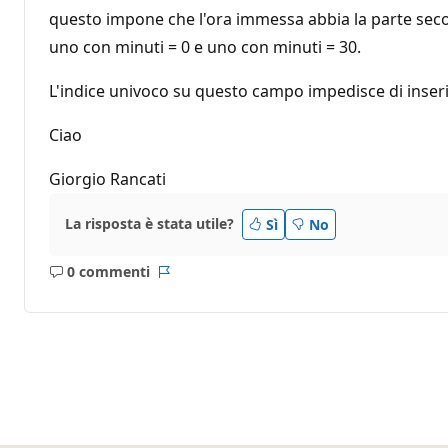
questo impone che l'ora immessa abbia la parte secon
uno con minuti = 0 e uno con minuti = 30.
L'indice univoco su questo campo impedisce di inseri
Ciao
Giorgio Rancati
La risposta è stata utile?
Sì
No
0 commenti
Nessun
Report
commento