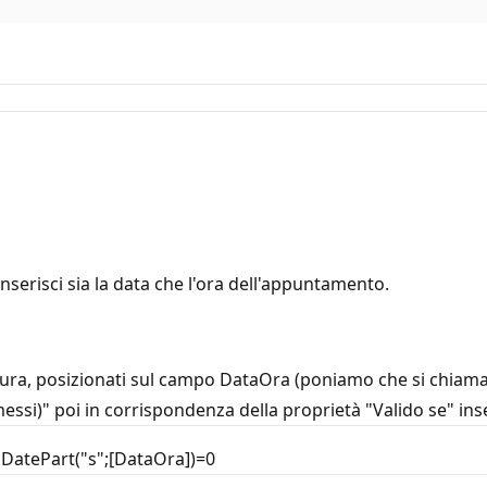
serisci sia la data che l'ora dell'appuntamento.
ttura, posizionati sul campo DataOra (poniamo che si chiama
messi)" poi in corrispondenza della proprietà "Valido se" ins
d DatePart("s";[DataOra])=0