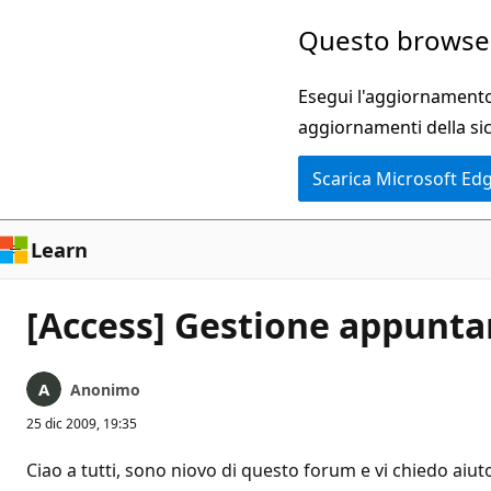
Ignora
Questo browser
e
passa
Esegui l'aggiornamento 
al
aggiornamenti della si
contenuto
Scarica Microsoft Ed
principale
Learn
[Access] Gestione appunt
Anonimo
25 dic 2009, 19:35
Ciao a tutti, sono niovo di questo forum e vi chiedo ai