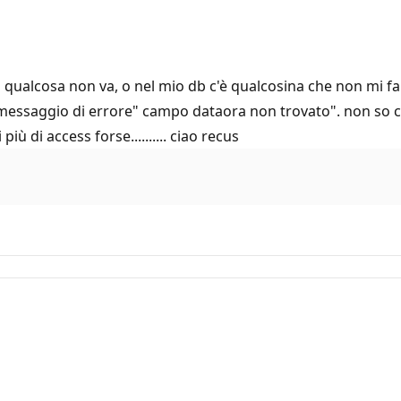
ma qualcosa non va, o nel mio db c'è qualcosina che non mi 
essaggio di errore" campo dataora non trovato". non so come
iù di access forse.......... ciao recus