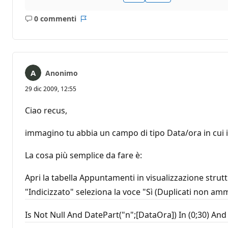
0 commenti
Nessun
Report
commento
Anonimo
29 dic 2009, 12:55
Ciao recus,
immagino tu abbia un campo di tipo Data/ora in cui in
La cosa più semplice da fare è:
Apri la tabella Appuntamenti in visualizzazione stru
"Indicizzato" seleziona la voce "Sì (Duplicati non am
Is Not Null And DatePart("n";[DataOra]) In (0;30) An