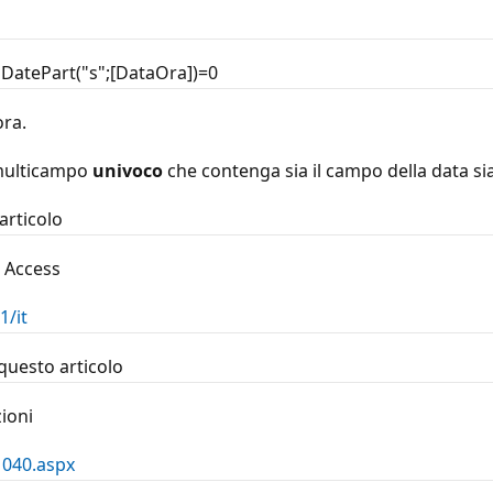
d DatePart("s";[DataOra])=0
ora.
 multicampo
univoco
che contenga sia il campo della data sia
articolo
 Access
1/it
questo articolo
zioni
1040.aspx