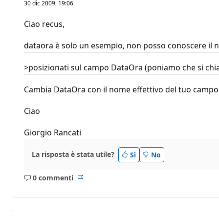
30 dic 2009, 19:06
Ciao recus,
dataora è solo un esempio, non posso conoscere il no
>posizionati sul campo DataOra (poniamo che si chi
Cambia DataOra con il nome effettivo del tuo campo 
Ciao
Giorgio Rancati
La risposta è stata utile?
Sì
No
0 commenti
Nessun
Report
commento