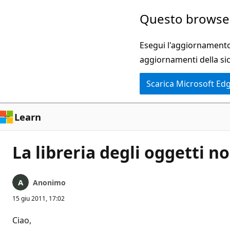
Ignora
Questo browser
e
passa
Esegui l'aggiornamento 
al
aggiornamenti della si
contenuto
Scarica Microsoft Ed
principale
Learn
La libreria degli oggetti no
Anonimo
15 giu 2011, 17:02
Ciao,