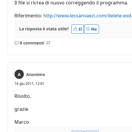
Il file si ricrea di nuovo correggendo il programma.
Riferimento:
http://www.lessanvaezi.com/delete-exd-fi
La risposta è stata utile?
Sì
No
0 commenti
Nessun
Report
commento
Anonimo
16 giu 2011, 12:01
Risolto,
grazie
Marco