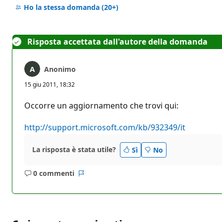
commento
Ho la stessa domanda
(20+)
Risposta accettata dall'autore della domanda
Anonimo
15 giu 2011, 18:32
Occorre un aggiornamento che trovi qui:
http://support.microsoft.com/kb/932349/it
La risposta è stata utile?
Sì
No
0 commenti
Nessun
Report
commento