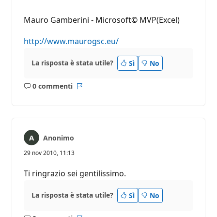
Mauro Gamberini - Microsoft© MVP(Excel)
http://www.maurogsc.eu/
La risposta è stata utile?
Sì
No
0 commenti
Nessun
Report
commento
Anonimo
29 nov 2010, 11:13
Ti ringrazio sei gentilissimo.
La risposta è stata utile?
Sì
No