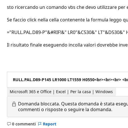
sto ricercando un comando vbs che devo utilizzare per ese
Se faccio click nella cella contenente la formula leggo 
="RULL.PAL.D89-P"&#RIF!&" LR0"&C530&" LT"&D530&" 
Il risultato finale eseguendo incolla valori dovrebbe inv
RULL.PAL.D89-P145 LR1000 LT1559 H0550<br><br><br> <b
Microsoft 365 e Office | Excel | Per la casa | Windows
Domanda bloccata.
Questa domanda è stata eseguit
commenti o risposte o seguire la domanda.
0 commenti
Report
Nessun