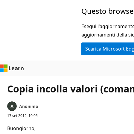
Ignora
Questo browser
e
passa
Esegui l'aggiornamento 
al
aggiornamenti della si
contenuto
Scarica Microsoft Ed
principale
Learn
Copia incolla valori (coma
Anonimo
17 set 2012, 10:05
Buongiorno,