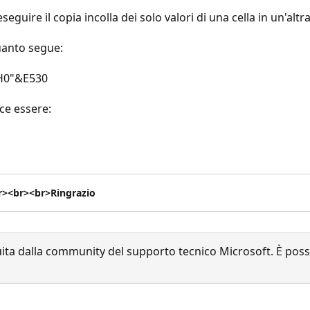
guire il copia incolla dei solo valori di una cella in un'alt
quanto segue:
H0"&E530
ece essere:
r><br><br>Ringrazio
a dalla community del supporto tecnico Microsoft. È possib