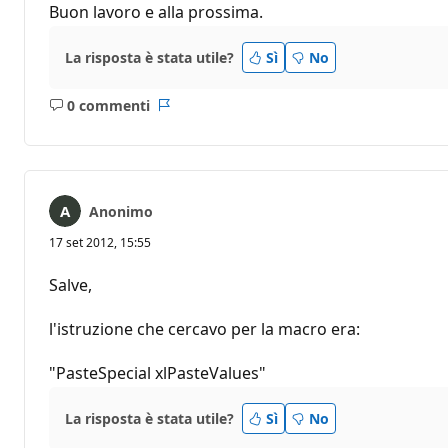
Buon lavoro e alla prossima.
La risposta è stata utile?
Sì
No
0 commenti
Nessun
Report
commento
Anonimo
17 set 2012, 15:55
Salve,
l'istruzione che cercavo per la macro era:
"PasteSpecial xlPasteValues"
La risposta è stata utile?
Sì
No