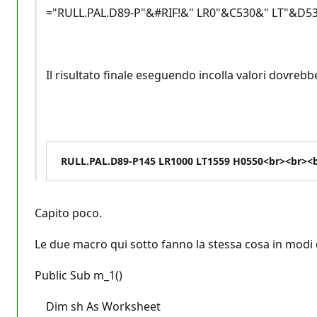
="RULL.PAL.D89-P"&#RIF!&" LR0"&C530&" LT"&D5
Il risultato finale eseguendo incolla valori dovrebb
RULL.PAL.D89-P145 LR1000 LT1559 H0550<br><br><b
Capito poco.
Le due macro qui sotto fanno la stessa cosa in modi div
Public Sub m_1()
Dim sh As Worksheet