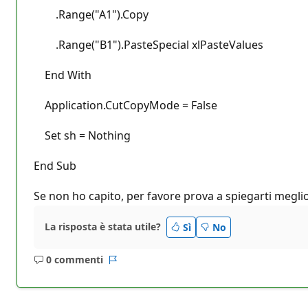
.Range("A1").Copy
.Range("B1").PasteSpecial xlPasteValues
End With
Application.CutCopyMode = False
Set sh = Nothing
End Sub
Se non ho capito, per favore prova a spiegarti meglio
La risposta è stata utile?
Sì
No
0 commenti
Nessun
Report
commento