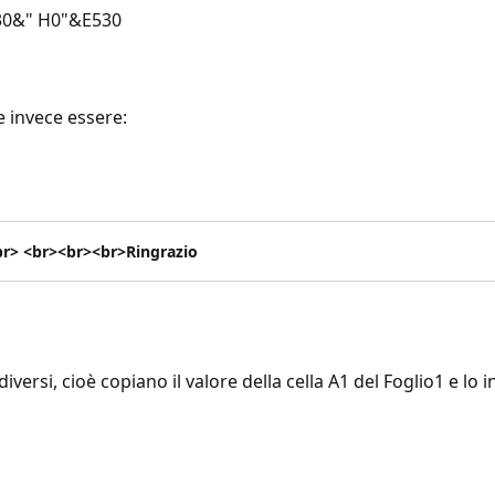
30&" H0"&E530
e invece essere:
r> <br><br><br>Ringrazio
ersi, cioè copiano il valore della cella A1 del Foglio1 e lo in