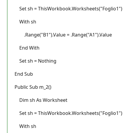
Set sh = ThisWorkbook.Worksheets("Foglio1")
With sh
.Range("B1").Value = .Range("A1").Value
End With
Set sh = Nothing
End Sub
Public Sub m_2()
Dim sh As Worksheet
Set sh = ThisWorkbook.Worksheets("Foglio1")
With sh