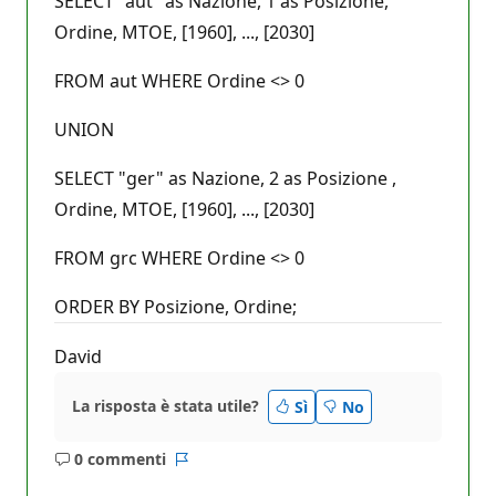
SELECT "aut" as Nazione, 1 as Posizione,
Ordine, MTOE, [1960], ..., [2030]
FROM aut WHERE Ordine <> 0
UNION
SELECT "ger" as Nazione, 2 as Posizione ,
Ordine, MTOE, [1960], ..., [2030]
FROM grc WHERE Ordine <> 0
ORDER BY Posizione, Ordine;
David
La risposta è stata utile?
Sì
No
0 commenti
Nessun
Report
commento