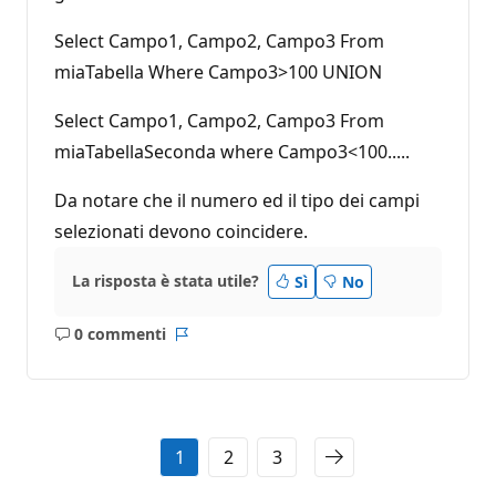
Select Campo1, Campo2, Campo3 From
miaTabella Where Campo3>100 UNION
Select Campo1, Campo2, Campo3 From
miaTabellaSeconda where Campo3<100.....
Da notare che il numero ed il tipo dei campi
selezionati devono coincidere.
La risposta è stata utile?
Sì
No
0 commenti
Nessun
Report
commento
1
2
3