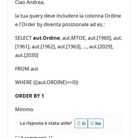
Ciao Andrea,
la tua query deve includere la colonna Ordine
e l'Order by diventa posizionale ad es.:
SELECT
aut.Ordine
, aut.MTOE, aut.[1960], aut.
[1961], aut.[1962], aut.[1963], ..., aut.[2029],
aut.[2030]
FROM aut
WHERE (((aut.ORDINE)<>0))
ORDER BY 1
Mimmo
La risposta è stata utile?
Sì
No
0 commenti