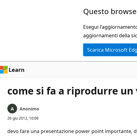
Ignora
Questo browser
e
passa
Esegui l'aggiornamento 
al
aggiornamenti della si
contenuto
Scarica Microsoft Ed
principale
Learn
come si fa a riprodurre un
Anonimo
26 giu 2012, 10:08
devo fare una presentazione power point importante, devo 