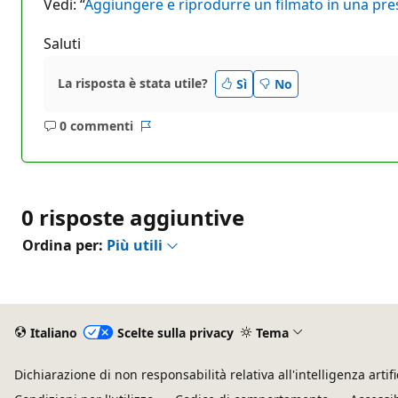
Vedi: “
Aggiungere e riprodurre un filmato in una pr
Saluti
La risposta è stata utile?
Sì
No
0 commenti
Nessun
Report
commento
0 risposte aggiuntive
Ordina per:
Più utili
Italiano
Scelte sulla privacy
Tema
Dichiarazione di non responsabilità relativa all'intelligenza artifi