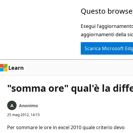
Ignora
Questo browser
e
passa
Esegui l'aggiornamento 
al
aggiornamenti della si
contenuto
Scarica Microsoft Ed
principale
Learn
"somma ore" qual'è la diffe
Anonimo
25 mag 2012, 14:15
Per sommare le ore in excel 2010 quale criterio devo