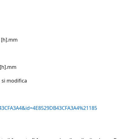
o [h].mm
o [h].mm
 si modifica
29DB43CFA3A4&id=4E8529DB43CFA3A4%21185