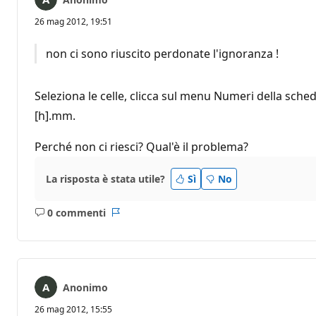
26 mag 2012, 19:51
non ci sono riuscito perdonate l'ignoranza !
Seleziona le celle, clicca sul menu Numeri della sche
[h].mm.
Perché non ci riesci? Qual'è il problema?
La risposta è stata utile?
Sì
No
0 commenti
Nessun
Report
commento
Anonimo
26 mag 2012, 15:55