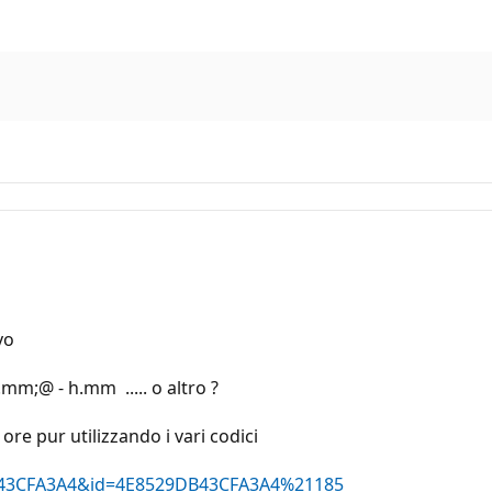
vo
.mm;@ - h.mm ..... o altro ?
ore pur utilizzando i vari codici
29DB43CFA3A4&id=4E8529DB43CFA3A4%21185