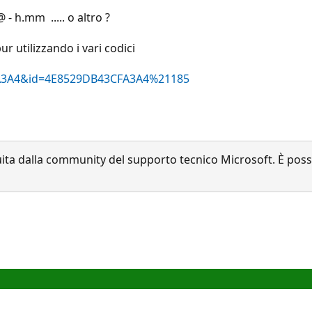
- h.mm ..... o altro ?
r utilizzando i vari codici
3CFA3A4&id=4E8529DB43CFA3A4%21185
a dalla community del supporto tecnico Microsoft. È possib