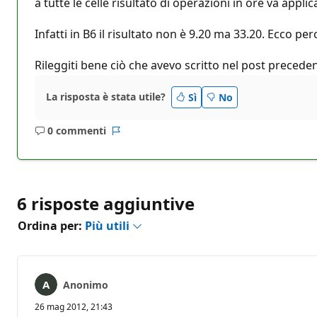
a tutte le celle risultato di operazioni in ore va appli
Infatti in B6 il risultato non è 9.20 ma 33.20. Ecco per
Rileggiti bene ciò che avevo scritto nel post precedent
La risposta è stata utile?
Sì
No
0 commenti
Nessun
Report
commento
6 risposte aggiuntive
Ordina per:
Più utili
Anonimo
26 mag 2012, 21:43