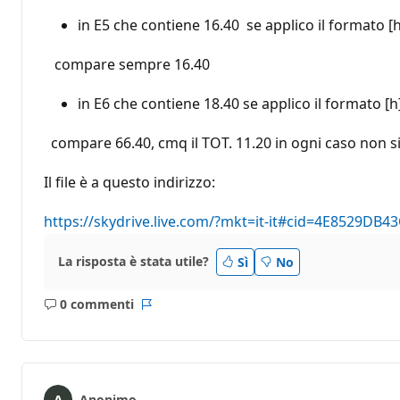
in E5 che contiene 16.40 se applico il formato 
compare sempre 16.40
in E6 che contiene 18.40 se applico il formato [
compare 66.40, cmq il TOT. 11.20 in ogni caso non s
Il file è a questo indirizzo:
https://skydrive.live.com/?mkt=it-it#cid=4E8529
La risposta è stata utile?
Sì
No
0 commenti
Nessun
Report
commento
Anonimo