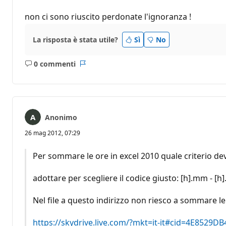
non ci sono riuscito perdonate l'ignoranza !
La risposta è stata utile?
Sì
No
0 commenti
Nessun
Report
commento
Anonimo
26 mag 2012, 07:29
Per sommare le ore in excel 2010 quale criterio de
adottare per scegliere il codice giusto: [h].mm - [h]
Nel file a questo indirizzo non riesco a sommare le 
https://skydrive.live.com/?mkt=it-it#cid=4E85