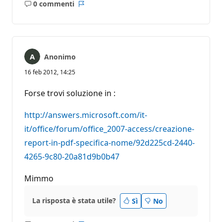
0 commenti
Nessun
Report
commento
Anonimo
16 feb 2012, 14:25
Forse trovi soluzione in :
http://answers.microsoft.com/it-
it/office/forum/office_2007-access/creazione-
report-in-pdf-specifica-nome/92d225cd-2440-
4265-9c80-20a81d9b0b47
Mimmo
La risposta è stata utile?
Sì
No