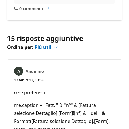
0 commenti
Nessun
Report
commento
15 risposte aggiuntive
Ordina per:
Più utili
Anonimo
17 feb 2012, 10:58
o se preferisci
me.caption = "Fatt. " & "n°" & [Fattura
selezione Dettaglio].[Form]![nf] & " del " &
Format([Fattura selezione Dettaglio].[Form]!