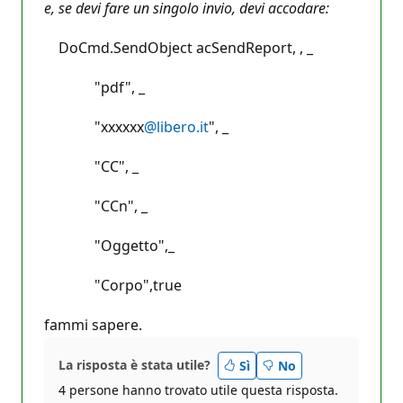
e, se devi fare un singolo invio, devi accodare:
DoCmd.SendObject acSendReport, , _
"pdf", _
"xxxxxx
@libero.it
", _
"CC", _
"CCn", _
"Oggetto",_
"Corpo",true
fammi sapere.
La risposta è stata utile?
Sì
No
4 persone hanno trovato utile questa risposta.