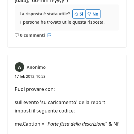
[data], "dd-mmm-yyyy")
La risposta è stata utile?
Sì
No
1 persona ha trovato utile questa risposta.
0 commenti
Nessun
Report
commento
Anonimo
17 feb 2012, 10:53
Puoi provare con:
sull'evento 'su caricamento' della report
imposti il seguente codice:
me.Caption = "
Parte fissa della descrizione
" & Nf