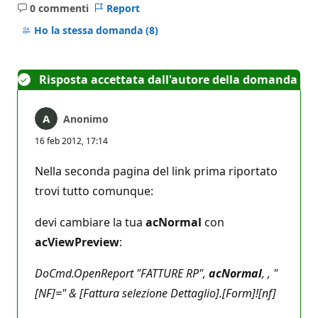
0 commenti
Report
Nessun
commento
Ho la stessa domanda
(8)
Risposta accettata dall'autore della domanda
Anonimo
16 feb 2012, 17:14
Nella seconda pagina del link prima riportato
trovi tutto comunque:
devi cambiare la tua
acNormal
con
acViewPreview
:
DoCmd.OpenReport "FATTURE RP",
acNormal
, , "
[NF]=" & [Fattura selezione Dettaglio].[Form]![nf]