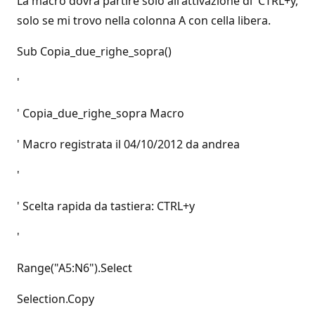
La macro dovrà partire solo all'attivazione di CTRL+y,
solo se mi trovo nella colonna A con cella libera.
Sub Copia_due_righe_sopra()
'
' Copia_due_righe_sopra Macro
' Macro registrata il 04/10/2012 da andrea
'
' Scelta rapida da tastiera: CTRL+y
'
Range("A5:N6").Select
Selection.Copy