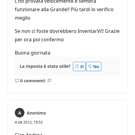
L'ho provata velocemente e sembra
funzionare alla Grande!! Più tardi lo verifico
meglio
Se non ci foste dovrebbero InventarVi!! Grazie
per ora poi confermo
Buona giornata
La risposta è stata utile?
Sì
No
0 commenti
Nessun
Report
commento
Anonimo
4 ott 2012, 19:52
Ciao Andrea,