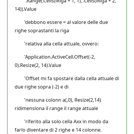
'.Range(.Cells(lRiga + 1, 1), .Cells(lRiga + 2,
14)).Value
'debbono essere = al valore delle due
righe soprastanti la riga
'relativa alla cella attuale, ovvero:
'Application.ActiveCell.Offset(-2,
0).Resize(2, 14).Value
'Offset mi fa spostare dalla cella attuale di
due righe sopra (-2) e di
'nessuna colonn a(,0), Resize(2,14)
ridimensiona il range il range attuale
'riferito alla solo cella Axx in modo da
farlo diventare di 2 righe e 14 colonne.