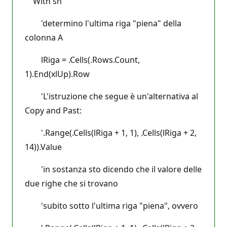
With sh
'determino l'ultima riga "piena" della
colonna A
lRiga = .Cells(.Rows.Count,
1).End(xlUp).Row
'L'istruzione che segue è un'alternativa al
Copy and Past:
'.Range(.Cells(lRiga + 1, 1), .Cells(lRiga + 2,
14)).Value
'in sostanza sto dicendo che il valore delle
due righe che si trovano
'subito sotto l'ultima riga "piena", ovvero