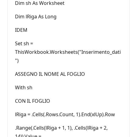
Dim sh As Worksheet
Dim lRiga As Long
IDEM
Set sh =
ThisWorkbook.Worksheets("Inserimento_dati
")
ASSEGNO IL NOME AL FOGLIO
With sh
CON IL FOGLIO
lRiga = .Cells(.Rows.Count, 1).End(xlUp).Row
.Range(.Cells(lRiga + 1, 1), .Cells(lRiga + 2,
14)).Value = _