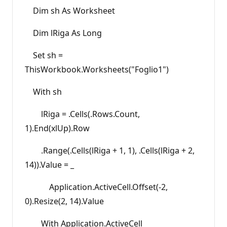
Dim sh As Worksheet
Dim lRiga As Long
Set sh =
ThisWorkbook.Worksheets("Foglio1")
With sh
lRiga = .Cells(.Rows.Count,
1).End(xlUp).Row
.Range(.Cells(lRiga + 1, 1), .Cells(lRiga + 2,
14)).Value = _
Application.ActiveCell.Offset(-2,
0).Resize(2, 14).Value
With Application.ActiveCell