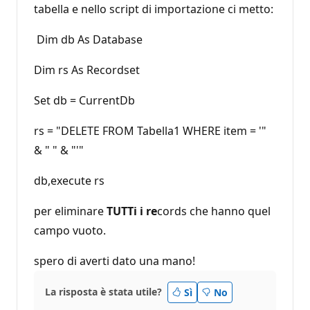
tabella e nello script di importazione ci metto:
Dim db As Database
Dim rs As Recordset
Set db = CurrentDb
rs = "DELETE FROM Tabella1 WHERE item = '"
& " " & "'"
db,execute rs
per eliminare
TUTTi i re
cords che hanno quel
campo vuoto.
spero di averti dato una mano!
La risposta è stata utile?
Sì
No