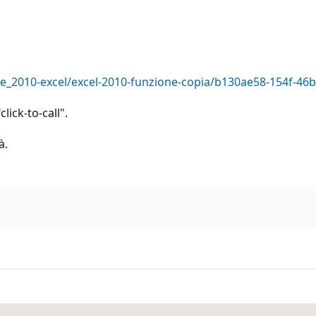
fice_2010-excel/excel-2010-funzione-copia/b130ae58-154f-4
click-to-call".
à.