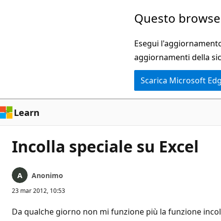
Ignora
Questo browser
e
passa
Esegui l'aggiornamento 
al
aggiornamenti della si
contenuto
Scarica Microsoft Ed
principale
Learn
Incolla speciale su Excel
Anonimo
23 mar 2012, 10:53
Da qualche giorno non mi funzione più la funzione incoll