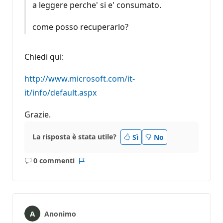
a leggere perche' si e' consumato.
come posso recuperarlo?
Chiedi qui:
http://www.microsoft.com/it-
it/info/default.aspx
Grazie.
La risposta è stata utile?
Sì
No
0 commenti
Nessun
Report
commento
Anonimo