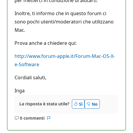
per metterci in condizione di aiutarti.
Inoltre, ti informo che in questo forum ci
sono pochi utenti/moderatori che utilizzano
Mac.
Prova anche a chiedere qui:
http://www.forum-apple.it/Forum-Mac-OS-X-
e-Software
Cordiali saluti,
Inga
La risposta è stata utile?
Sì
No
0 commenti
Nessun
Report
commento