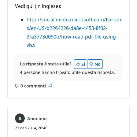
Vedi qui (in inglese):
http://social.msdn.microsoft.com/Forum
s/en-US/b2264226-da8e-4453-8f02-
3fa3773d090b/how-read-pdf-file-using-
vba
La risposta è stata utile?
Sì
No
4 persone hanno trovato utile questa risposta.
0 commenti
Nessun
Report
commento
Anonimo
23 gen 2014, 20:40