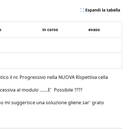
Espandi la tabella
o
in corso
evaso
co il nr. Progressivo nella NUOVA Rispettiva cella
ssiva al modulo .......E' Possibile ????
uno mi suggerisce una soluzione gliene sar' grato