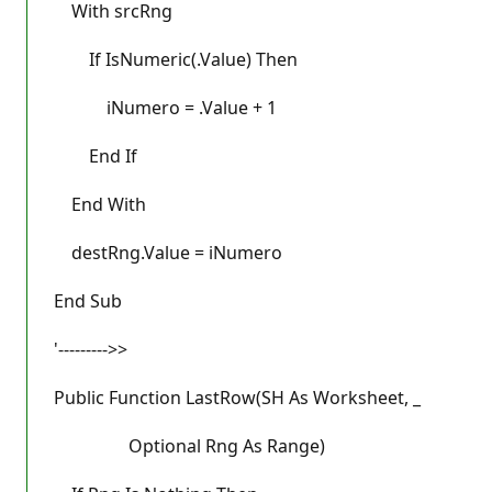
With srcRng
If IsNumeric(.Value) Then
iNumero = .Value + 1
End If
End With
destRng.Value = iNumero
End Sub
'--------->>
Public Function LastRow(SH As Worksheet, _
Optional Rng As Range)