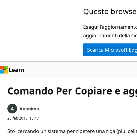
Ignora
Questo browser
e
passa
Esegui l'aggiornamento 
al
aggiornamenti della si
contenuto
Scarica Microsoft Ed
principale
Learn
Comando Per Copiare e agg
Anonimo
25 feb 2015, 18:47
Sto cercando un sistema per ripetere una riga (piu' celle 