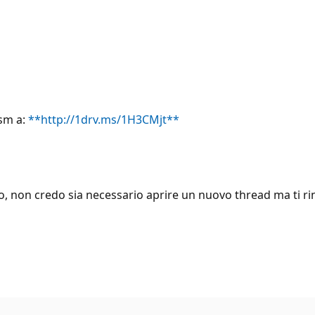
lsm a:
**http://1drv.ms/1H3CMjt**
o, non credo sia necessario aprire un nuovo thread ma ti ri