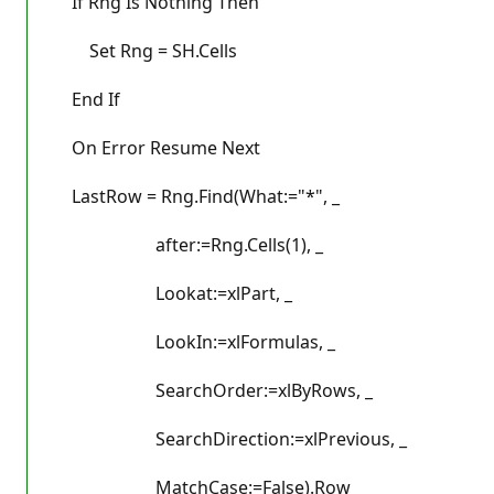
If Rng Is Nothing Then
Set Rng = SH.Cells
End If
On Error Resume Next
LastRow = Rng.Find(What:="*", _
after:=Rng.Cells(1), _
Lookat:=xlPart, _
LookIn:=xlFormulas, _
SearchOrder:=xlByRows, _
SearchDirection:=xlPrevious, _
MatchCase:=False).Row