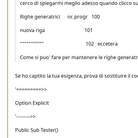
cerco di spiegarmi meglio adesso quando clicco 
Righe generatrici nr. progr 100
nuova riga 101
""""""""""" 102 eccetera
Come si puo' fare per mantenere le righe generatri
Se ho captito la tua esigenza, prova di sostituire il 
'=========>>
Option Explicit
'--------->>
Public Sub Tester()