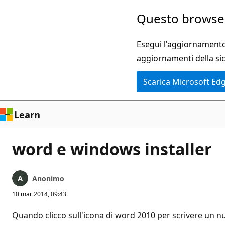
Ignora
Questo browser
e
passa
Esegui l'aggiornamento 
al
aggiornamenti della si
contenuto
Scarica Microsoft Ed
principale
Learn
word e windows installer
Anonimo
10 mar 2014, 09:43
Quando clicco sull'icona di word 2010 per scrivere un nu