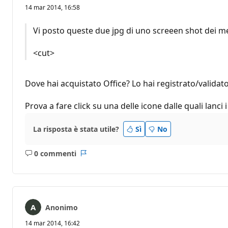
14 mar 2014, 16:58
Vi posto queste due jpg di uno screeen shot dei me
<cut>
Dove hai acquistato Office? Lo hai registrato/valida
Prova a fare click su una delle icone dalle quali lan
La risposta è stata utile?
Sì
No
0 commenti
Nessun
Report
commento
Anonimo
14 mar 2014, 16:42