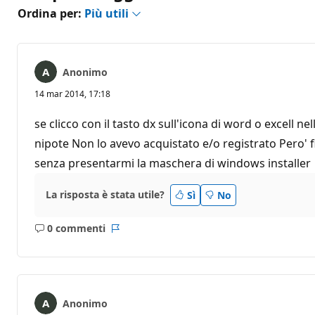
Ordina per:
Più utili
Anonimo
14 mar 2014, 17:18
se clicco con il tasto dx sull'icona di word o excell 
nipote Non lo avevo acquistato e/o registrato Pero' f
senza presentarmi la maschera di windows installer
La risposta è stata utile?
Sì
No
0 commenti
Nessun
Report
commento
Anonimo