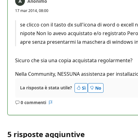
Anonimo
17 mar 2014, 08:00
se clicco con il tasto dx sull'icona di word o excel
nipote Non lo avevo acquistato e/o registrato Pero'
apre senza presentarmi la maschera di windows in
Sicuro che sia una copia acquistata regolarmente?
Nella Community, NESSUNA assistenza per installazion
La risposta è stata utile?
Sì
No
0 commenti
Nessun
Report
commento
5 risposte aggiuntive