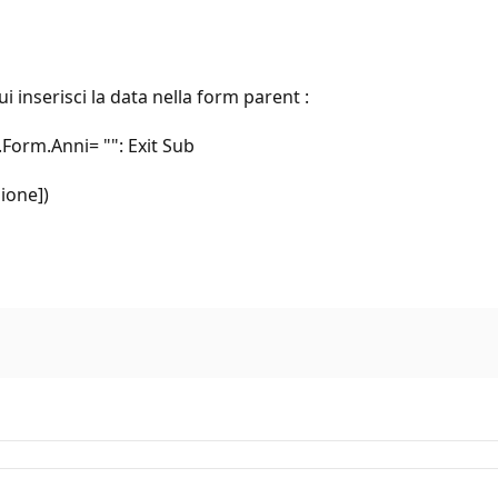
i inserisci la data nella form parent :
.Form.Anni= "": Exit Sub
ione])