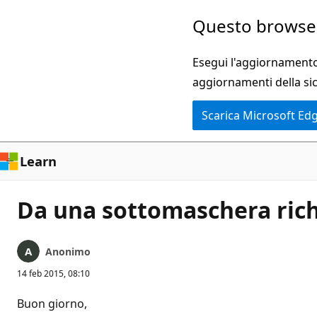
Ignora
Questo browser
e
passa
Esegui l'aggiornamento 
al
aggiornamenti della si
contenuto
Scarica Microsoft Ed
principale
Learn
Da una sottomaschera rich
Anonimo
14 feb 2015, 08:10
Buon giorno,