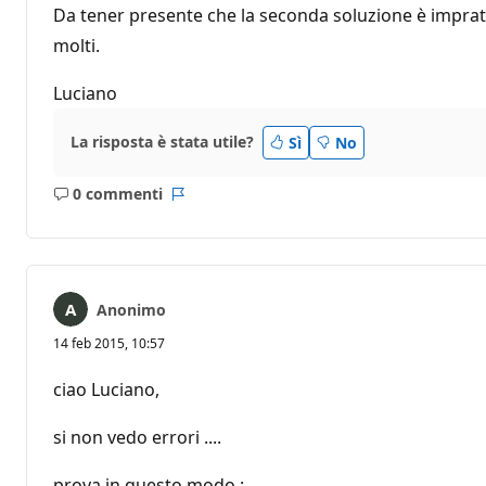
Da tener presente che la seconda soluzione è impra
molti.
Luciano
La risposta è stata utile?
Sì
No
0 commenti
Nessun
Report
commento
Anonimo
14 feb 2015, 10:57
ciao Luciano,
si non vedo errori ....
prova in questo modo :