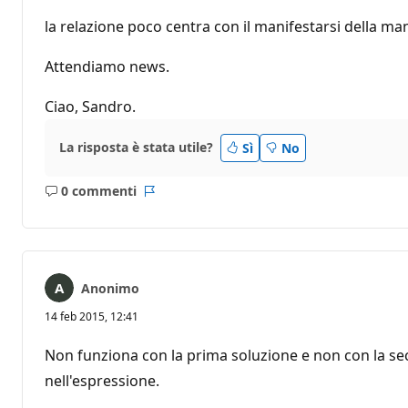
la relazione poco centra con il manifestarsi della ma
Attendiamo news.
Ciao, Sandro.
La risposta è stata utile?
Sì
No
0 commenti
Nessun
Report
commento
Anonimo
14 feb 2015, 12:41
Non funziona con la prima soluzione e non con la sec
nell'espressione.