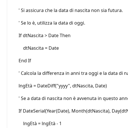
' Si assicura che la data di nascita non sia futura.
' Se lo è, utilizza la data di oggi.
If dtNascita > Date Then
dtNascita = Date
End If
' Calcola la differenza in anni tra oggi e la data di n
lngEtà = DateDiff("yyyy", dtNascita, Date)
' Se a data di nascita non è avvenuta in questo anno,
If DateSerial(Year(Date), Month(dtNascita), Day(dtN
lngEtà = lngEtà - 1