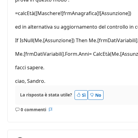
=calcEtà([Maschere![frmAnagrafica]![Assunzione])
ed in alternativa su aggiornamento del controllo in cu
If IsNull(Me.[Assunzione]) Then Me.[frmDatiVariabili]
Me.[frmDatiVariabili].Form.Anni= CalcEtà(Me.[Assunz
facci sapere.
ciao, Sandro.
La risposta è stata utile?
Sì
No
0 commenti
Nessun
Report
commento