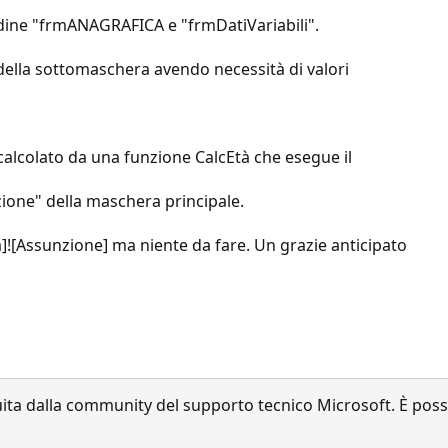
dine "frmANAGRAFICA e "frmDatiVariabili".
ella sottomaschera avendo necessità di valori
calcolato da una funzione CalcEtà che esegue il
zione" della maschera principale.
unzione] ma niente da fare. Un grazie anticipato
a dalla community del supporto tecnico Microsoft. È possib