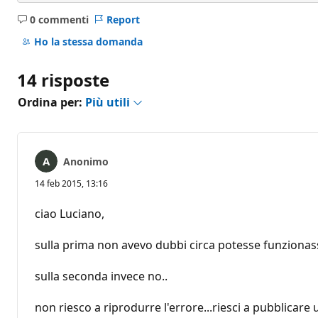
0 commenti
Report
Nessun
commento
Ho la stessa domanda
14 risposte
Ordina per:
Più utili
Anonimo
14 feb 2015, 13:16
ciao Luciano,
sulla prima non avevo dubbi circa potesse funzionass
sulla seconda invece no..
non riesco a riprodurre l'errore...riesci a pubblica