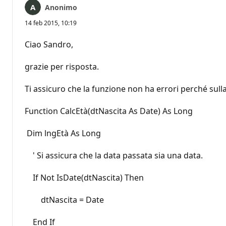
Anonimo
14 feb 2015, 10:19
Ciao Sandro,
grazie per risposta.
Ti assicuro che la funzione non ha errori perché su
Function CalcEtà(dtNascita As Date) As Long
Dim lngEtà As Long
' Si assicura che la data passata sia una data.
If Not IsDate(dtNascita) Then
dtNascita = Date
End If