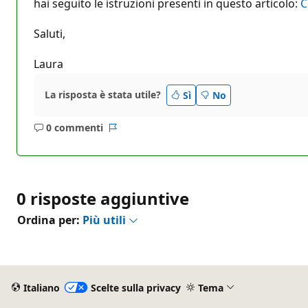
hai seguito le istruzioni presenti in questo articolo:
C
Saluti,
Laura
La risposta è stata utile?
Sì
No
0 commenti
Nessun
Report
commento
0 risposte aggiuntive
Ordina per:
Più utili
Italiano
Scelte sulla privacy
Tema