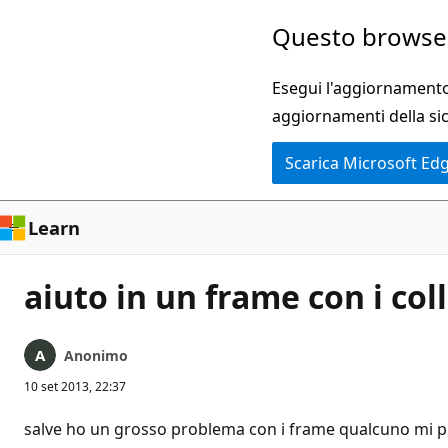
Ignora
Questo browser
e
passa
Esegui l'aggiornamento 
al
aggiornamenti della si
contenuto
Scarica Microsoft Ed
principale
Learn
aiuto in un frame con i co
Anonimo
10 set 2013, 22:37
salve ho un grosso problema con i frame qualcuno mi p