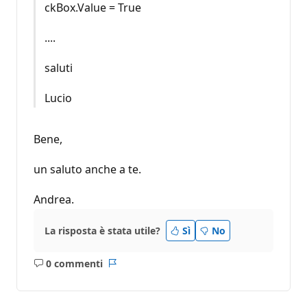
ckBox.Value = True
....
saluti
Lucio
Bene,
un saluto anche a te.
Andrea.
La risposta è stata utile?
Sì
No
0 commenti
Nessun
Report
commento