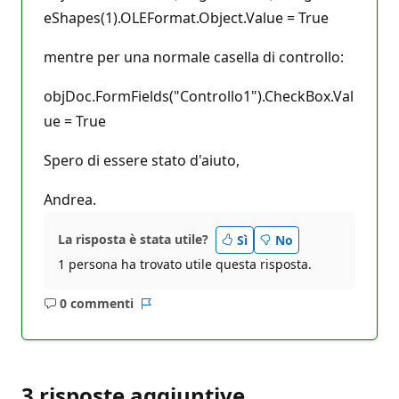
eShapes(1).OLEFormat.Object.Value = True
mentre per una normale casella di controllo:
objDoc.FormFields("Controllo1").CheckBox.Val
ue = True
Spero di essere stato d'aiuto,
Andrea.
La risposta è stata utile?
Sì
No
1 persona ha trovato utile questa risposta.
0 commenti
Nessun
Report
commento
3 risposte aggiuntive