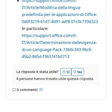
https://support.office.com/it-
IT/Article/Modifica-della-lingua-
predefinita-per-le-applicazioni-di-Office-
0d0f3219-61d7-4d91-adf8-01c0c770d323
In particolare:
https://support.office.com/it-
IT/Article/Determinazione-dellesigenza-
di-un-Language-Pack-73b6c343-96c6-
45b2-845d-f363741b0713
La risposta è stata utile?
Sì
No
4 persone hanno trovato utile questa risposta.
0 commenti
Nessun
Report
commento