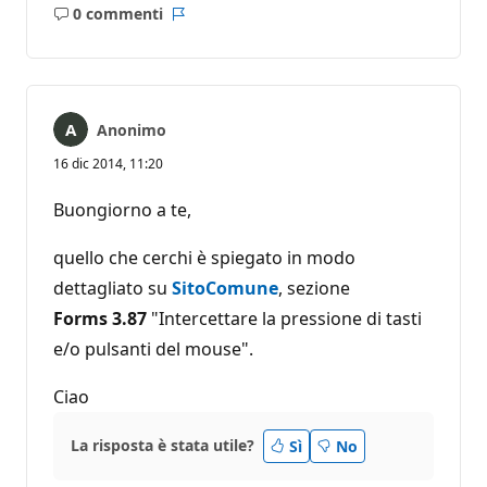
0 commenti
Nessun
Report
commento
Anonimo
16 dic 2014, 11:20
Buongiorno a te,
quello che cerchi è spiegato in modo
dettagliato su
SitoComune
, sezione
Forms 3.87
"Intercettare la pressione di tasti
e/o pulsanti del mouse".
Ciao
La risposta è stata utile?
Sì
No