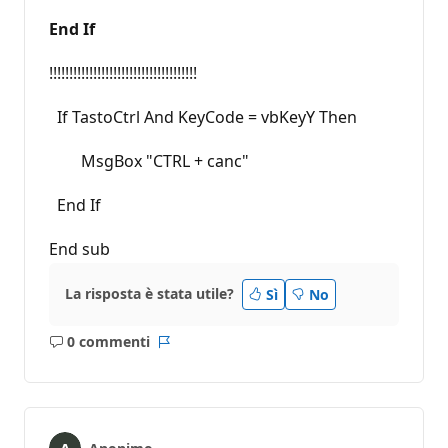
End If
!!!!!!!!!!!!!!!!!!!!!!!!!!!!!!!!!!!!!
If TastoCtrl And KeyCode = vbKeyY Then
MsgBox "CTRL + canc"
End If
End sub
La risposta è stata utile?
Sì
No
0 commenti
Nessun
Report
commento