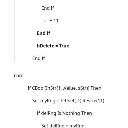
End If
i = i + 11
End If
bDelete = True
End If
con:
If CBool(InStr(1, .Value, sStr)) Then
Set myRng = .Offset(-1).Resize(11)
If delRng Is Nothing Then
Set delRng = myRng