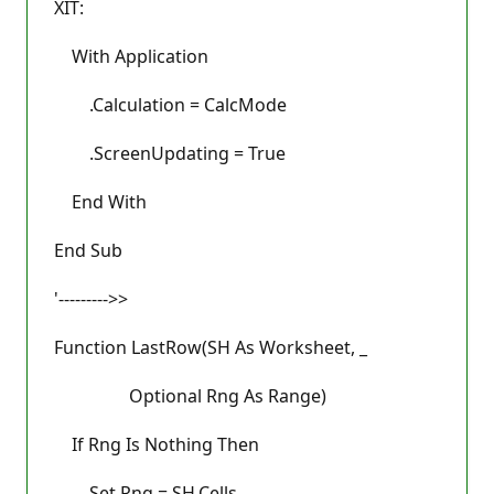
XIT:
With Application
.Calculation = CalcMode
.ScreenUpdating = True
End With
End Sub
'--------->>
Function LastRow(SH As Worksheet, _
Optional Rng As Range)
If Rng Is Nothing Then
Set Rng = SH.Cells