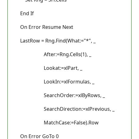
End If
On Error Resume Next
LastRow = Rng.Find(What:="*", _
After:=Rng.Cells(1), _
Lookat:=xlPart, _
LookIn:=xlFormulas, _
SearchOrder:=xlByRows, _
SearchDirection:=xlPrevious, _
MatchCase:=False).Row
On Error GoTo 0