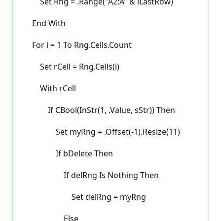
Set Rng = .Range("A2:A" & iLastRow)
End With
For i = 1 To Rng.Cells.Count
Set rCell = Rng.Cells(i)
With rCell
If CBool(InStr(1, .Value, sStr)) Then
Set myRng = .Offset(-1).Resize(11)
If bDelete Then
If delRng Is Nothing Then
Set delRng = myRng
Else