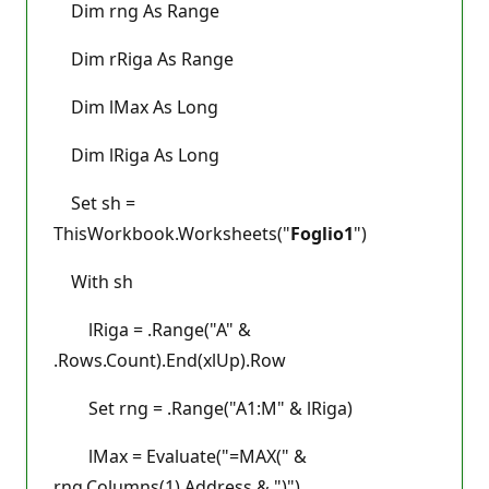
Dim rng As Range
Dim rRiga As Range
Dim lMax As Long
Dim lRiga As Long
Set sh =
ThisWorkbook.Worksheets("
Foglio1
")
With sh
lRiga = .Range("A" &
.Rows.Count).End(xlUp).Row
Set rng = .Range("A1:M" & lRiga)
lMax = Evaluate("=MAX(" &
rng.Columns(1).Address & ")")