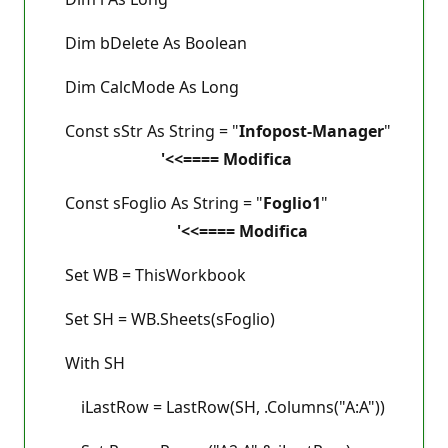
Dim bDelete As Boolean
Dim CalcMode As Long
Const sStr As String = "
Infopost-Manager
"
'<<==== Modifica
Const sFoglio As String = "
Foglio1
"
'<<==== Modifica
Set WB = ThisWorkbook
Set SH = WB.Sheets(sFoglio)
With SH
iLastRow = LastRow(SH, .Columns("A:A"))