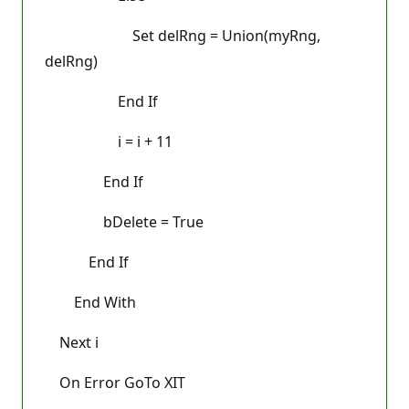
Set delRng = Union(myRng,
delRng)
End If
i = i + 11
End If
bDelete = True
End If
End With
Next i
On Error GoTo XIT