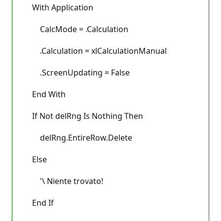
With Application
CalcMode = .Calculation
.Calculation = xlCalculationManual
.ScreenUpdating = False
End With
If Not delRng Is Nothing Then
delRng.EntireRow.Delete
Else
'\ Niente trovato!
End If