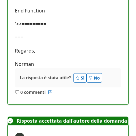
End Function
'<<=========
===
Regards,
Norman
La risposta è stata utile?
Sì
No
0 commenti
Nessun
Report
commento
Risposta accettata dall'autore della domanda