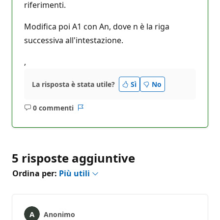
riferimenti.
Modifica poi A1 con An, dove n è la riga
successiva all'intestazione.
,
La risposta è stata utile?
Sì
No
0 commenti
Nessun
Report
commento
5 risposte aggiuntive
Ordina per:
Più utili
Anonimo