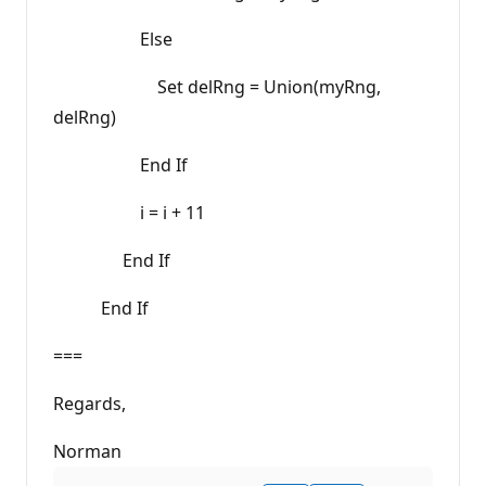
Else
Set delRng = Union(myRng,
delRng)
End If
i = i + 11
End If
End If
===
Regards,
Norman