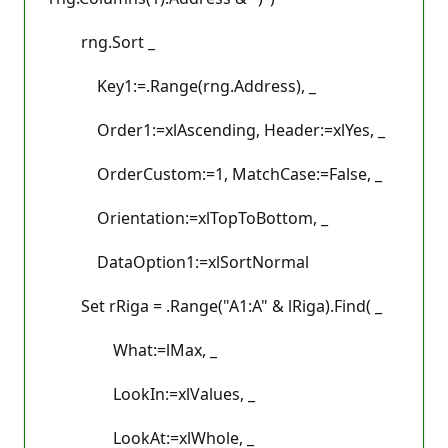
rng.Sort _
Key1:=.Range(rng.Address), _
Order1:=xlAscending, Header:=xlYes, _
OrderCustom:=1, MatchCase:=False, _
Orientation:=xlTopToBottom, _
DataOption1:=xlSortNormal
Set rRiga = .Range("A1:A" & lRiga).Find( _
What:=lMax, _
LookIn:=xlValues, _
LookAt:=xlWhole, _