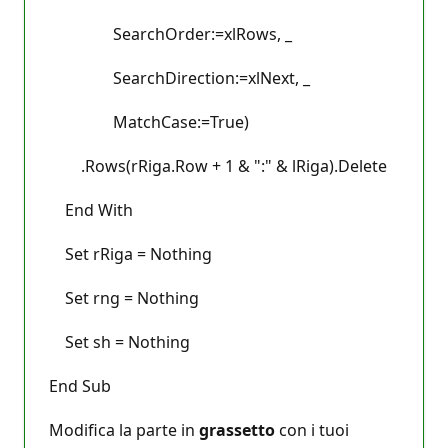
SearchOrder:=xlRows, _
SearchDirection:=xlNext, _
MatchCase:=True)
.Rows(rRiga.Row + 1 & ":" & lRiga).Delete
End With
Set rRiga = Nothing
Set rng = Nothing
Set sh = Nothing
End Sub
Modifica la parte in
grassetto
con i tuoi