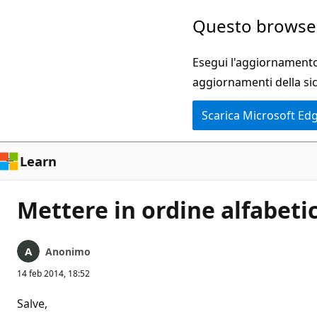
Ignora
Questo browser
e
passa
Esegui l'aggiornamento 
al
aggiornamenti della si
contenuto
Scarica Microsoft Ed
principale
Learn
Mettere in ordine alfabeti
Anonimo
14 feb 2014, 18:52
Salve,