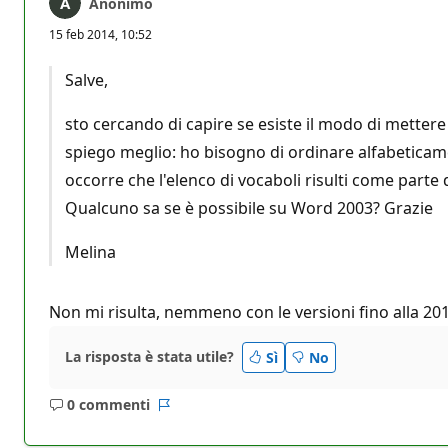
Anonimo
15 feb 2014, 10:52
Salve,
sto cercando di capire se esiste il modo di mettere
spiego meglio: ho bisogno di ordinare alfabeticame
occorre che l'elenco di vocaboli risulti come parte d
Qualcuno sa se è possibile su Word 2003? Grazie
Melina
Non mi risulta, nemmeno con le versioni fino alla 201
La risposta è stata utile?
Sì
No
0 commenti
Nessun
Report
commento