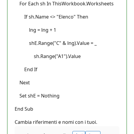
For Each sh In ThisWorkbook.Worksheets
If sh.Name <> "Elenco" Then
lng = lng + 1
shE.Range("C" & lng).Value = _
sh.Range("A1").Value
End If
Next
Set shE = Nothing
End Sub
Cambia riferimenti e nomi con i tuoi.