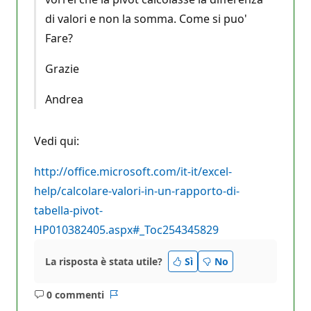
di valori e non la somma. Come si puo'
Fare?
Grazie
Andrea
Vedi qui:
http://office.microsoft.com/it-it/excel-
help/calcolare-valori-in-un-rapporto-di-
tabella-pivot-
HP010382405.aspx#_Toc254345829
La risposta è stata utile?
Sì
No
0 commenti
Nessun
Report