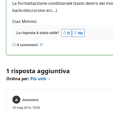
La formattazzione condizionale (tasto destro del mous
backcolor,corsivo ecc...)
Ciao Mimmo
La risposta è stata utile?
Sì
No
0 commenti
Nessun
Report
commento
1 risposta aggiuntiva
Ordina per:
Più utili
Anonimo
16 mag 2014, 10:02