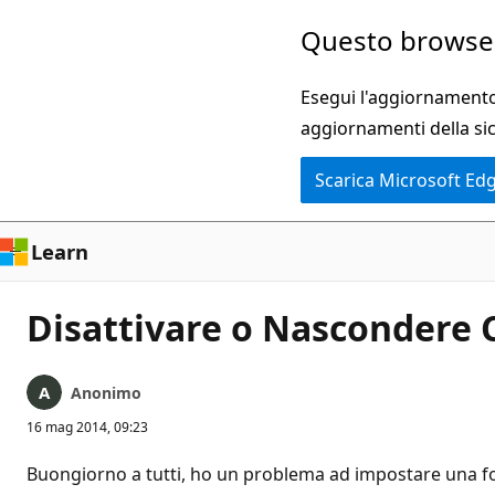
Ignora
Questo browser
e
passa
Esegui l'aggiornamento 
al
aggiornamenti della si
contenuto
Scarica Microsoft Ed
principale
Learn
Disattivare o Nascondere
Anonimo
16 mag 2014, 09:23
Buongiorno a tutti, ho un problema ad impostare una f