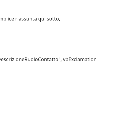
plice riassunta qui sotto,
escrizioneRuoloContatto", vbExclamation