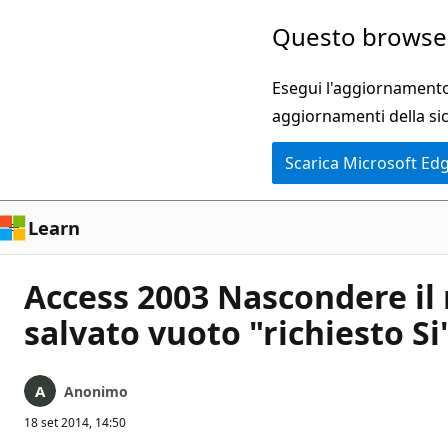
Ignora
Questo browser
e
passa
Esegui l'aggiornamento 
al
aggiornamenti della si
contenuto
Scarica Microsoft Ed
principale
Learn
Access 2003 Nascondere il
salvato vuoto "richiesto Si"
Anonimo
18 set 2014, 14:50