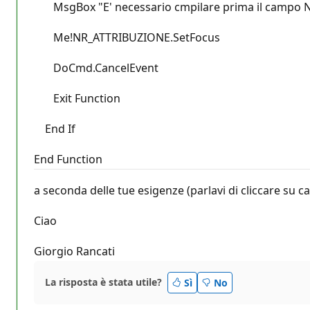
MsgBox "E' necessario cmpilare prima il campo 
Me!NR_ATTRIBUZIONE.SetFocus
DoCmd.CancelEvent
Exit Function
End If
End Function
a seconda delle tue esigenze (parlavi di cliccare su 
Ciao
Giorgio Rancati
La risposta è stata utile?
Sì
No