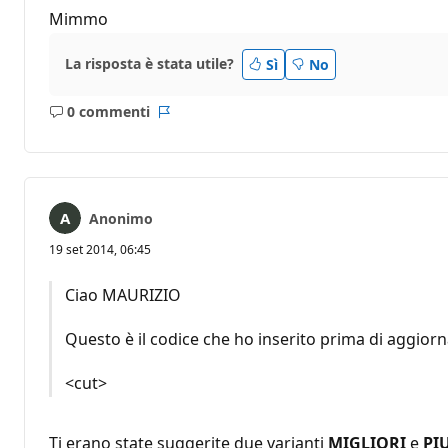
Mimmo
La risposta è stata utile?
Sì
No
0 commenti
Nessun
Report
commento
Anonimo
19 set 2014, 06:45
Ciao MAURIZIO
Questo è il codice che ho inserito prima di aggior
<cut>
Ti erano state suggerite due varianti
MIGLIORI
e
PIU