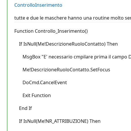
ControlloInserimento
tutte e due le maschere hanno una routine molto sem
Function Controllo_Inserimento()
If IsNull(Me!DescrizioneRuoloContatto) Then
MsgBox "E' necessario cmpilare prima il campo D
Me!DescrizioneRuoloContatto.SetFocus
DoCmd.CancelEvent
Exit Function
End If
If IsNull(Me!NR_ATTRIBUZIONE) Then