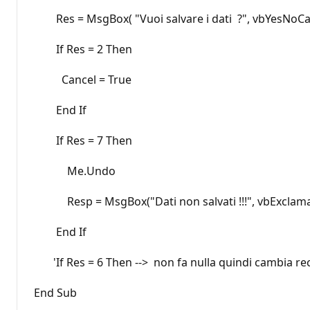
Res = MsgBox( "Vuoi salvare i dati ?", vbYesNoCan
If Res = 2 Then
Cancel = True
End If
If Res = 7 Then
Me.Undo
Resp = MsgBox("Dati non salvati !!!", vbExclamat
End If
'If Res = 6 Then --> non fa nulla quindi cambia rec
End Sub