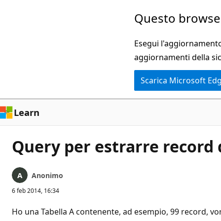
Ignora
Questo browser
e
passa
Esegui l'aggiornamento 
al
aggiornamenti della si
contenuto
Scarica Microsoft Ed
principale
Learn
Query per estrarre record d
Anonimo
6 feb 2014, 16:34
Ho una Tabella A contenente, ad esempio, 99 record, vorre