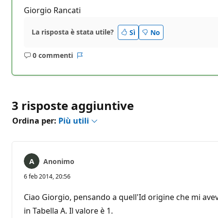
Giorgio Rancati
La risposta è stata utile?
Sì
No
0 commenti
Nessun
Report
commento
3 risposte aggiuntive
Ordina per:
Più utili
Anonimo
6 feb 2014, 20:56
Ciao Giorgio, pensando a quell'Id origine che mi ave
in Tabella A. Il valore è 1.