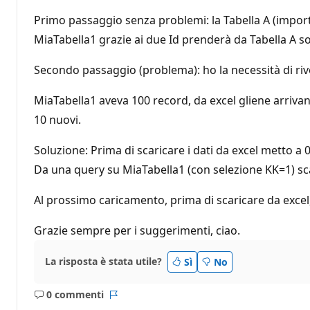
Primo passaggio senza problemi: la Tabella A (import
MiaTabella1 grazie ai due Id prenderà da Tabella A so
Secondo passaggio (problema): ho la necessità di rive
MiaTabella1 aveva 100 record, da excel gliene arrivano 
10 nuovi.
Soluzione: Prima di scaricare i dati da excel metto a 
Da una query su MiaTabella1 (con selezione KK=1) sca
Al prossimo caricamento, prima di scaricare da excel
Grazie sempre per i suggerimenti, ciao.
La risposta è stata utile?
Sì
No
0 commenti
Nessun
Report