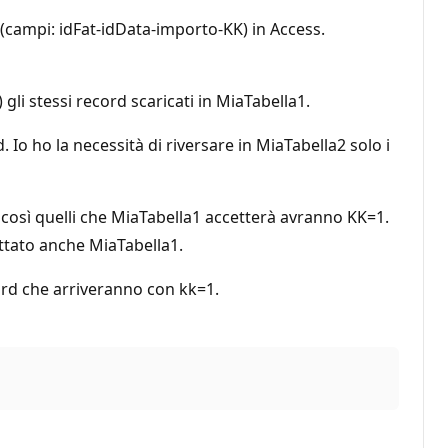
(campi: idFat-idData-importo-KK) in Access.
li stessi record scaricati in MiaTabella1.
 Io ho la necessità di riversare in MiaTabella2 solo i
el così quelli che MiaTabella1 accetterà avranno KK=1.
ttato anche MiaTabella1.
ord che arriveranno con kk=1.