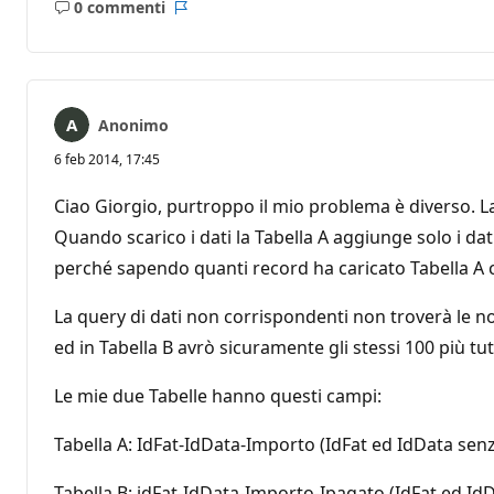
0 commenti
Nessun
Report
commento
Anonimo
6 feb 2014, 17:45
Ciao Giorgio, purtroppo il mio problema è diverso. La
Quando scarico i dati la Tabella A aggiunge solo i dati
perché sapendo quanti record ha caricato Tabella A con
La query di dati non corrispondenti non troverà le n
ed in Tabella B avrò sicuramente gli stessi 100 più tutt
Le mie due Tabelle hanno questi campi:
Tabella A: IdFat-IdData-Importo (IdFat ed IdData senza
Tabella B: idFat-IdData-Importo-Ipagato (IdFat ed IdD