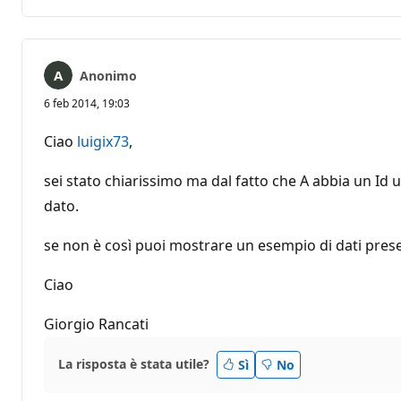
commento
Anonimo
6 feb 2014, 19:03
Ciao
luigix73
,
sei stato chiarissimo ma dal fatto che A abbia un Id u
dato.
se non è così puoi mostrare un esempio di dati present
Ciao
Giorgio Rancati
La risposta è stata utile?
Sì
No