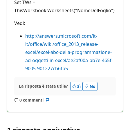
Set TWs =
ThisWorkbook.Worksheets("NomeDelFoglio")
Vedi:
http://answers.microsoft.com/it-
it/office/wiki/office_2013_release-
excel/excel-abc-della-programmazione-
ad-oggetti-in-excel/ae2af00a-bb7e-465f-
9005-901227cb6fb5
La risposta è stata utile?
Sì
No
0 commenti
Nessun
Report
commento
1 risposta aggiuntiva