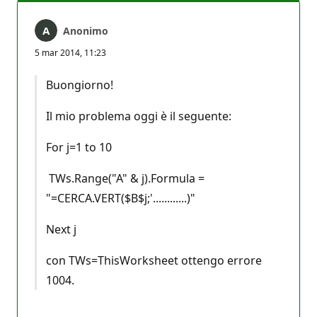
Anonimo
5 mar 2014, 11:23
Buongiorno!
Il mio problema oggi è il seguente:
For j=1 to 10
TWs.Range("A" & j).Formula =
"=CERCA.VERT($B$j;'............)"
Next j
con TWs=ThisWorksheet ottengo errore
1004.