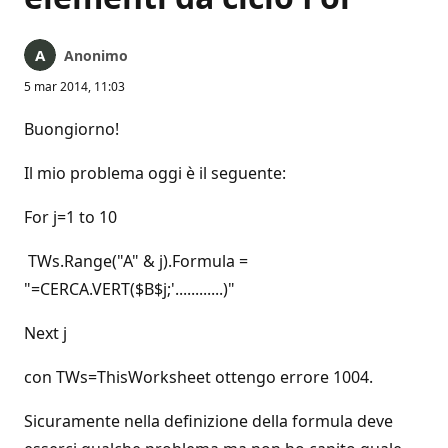
Anonimo
5 mar 2014, 11:03
Buongiorno!
Il mio problema oggi è il seguente:
For j=1 to 10
TWs.Range("A" & j).Formula =
"=CERCA.VERT($B$j;'............)"
Next j
con TWs=ThisWorksheet ottengo errore 1004.
Sicuramente nella definizione della formula deve