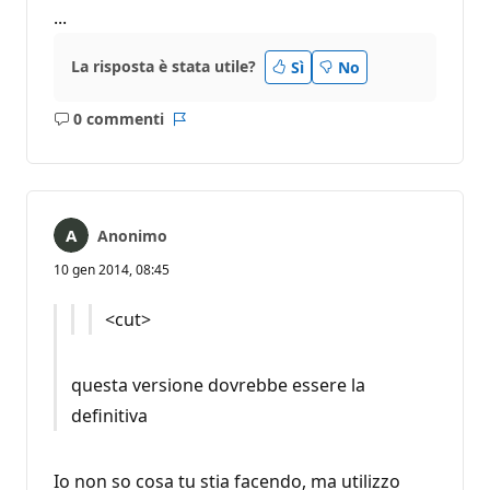
...
La risposta è stata utile?
Sì
No
0 commenti
Nessun
Report
commento
Anonimo
10 gen 2014, 08:45
<cut>
questa versione dovrebbe essere la
definitiva
Io non so cosa tu stia facendo, ma utilizzo