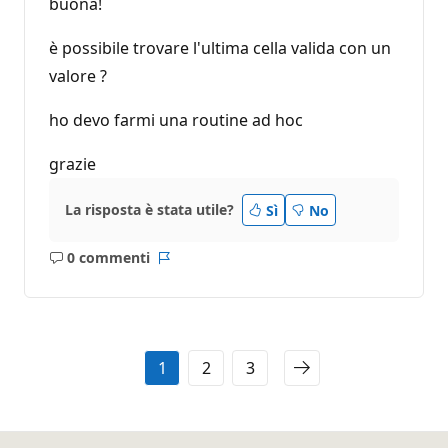
buona!
è possibile trovare l'ultima cella valida con un
valore ?
ho devo farmi una routine ad hoc
grazie
La risposta è stata utile?
Sì
No
0 commenti
Nessun
Report
commento
1
2
3