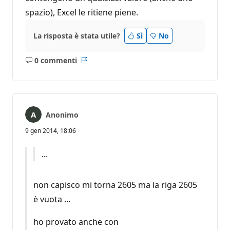
spazio), Excel le ritiene piene.
La risposta è stata utile?
Sì
No
0 commenti
Nessun
Report
commento
Anonimo
9 gen 2014, 18:06
...
non capisco mi torna 2605 ma la riga 2605
è vuota ...
ho provato anche con