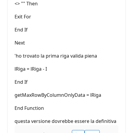
<> "" Then
Exit For
End If
Next
'ho trovato la prima riga valida piena
lRiga = lRiga - I
End If
getMaxRowByColumnOnlyData = lRiga
End Function
questa versione dovrebbe essere la definitiva