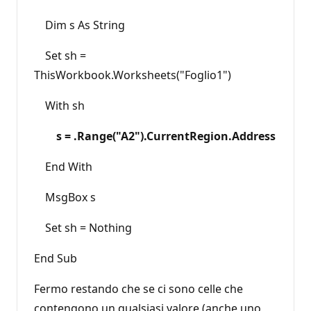
Dim s As String
Set sh =
ThisWorkbook.Worksheets("Foglio1")
With sh
s = .Range("A2").CurrentRegion.Address
End With
MsgBox s
Set sh = Nothing
End Sub
Fermo restando che se ci sono celle che
contengono un qualsiasi valore (anche uno