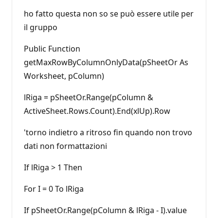
ho fatto questa non so se può essere utile per
il gruppo
Public Function
getMaxRowByColumnOnlyData(pSheetOr As
Worksheet, pColumn)
lRiga = pSheetOr.Range(pColumn &
ActiveSheet.Rows.Count).End(xlUp).Row
'torno indietro a ritroso fin quando non trovo
dati non formattazioni
If lRiga > 1 Then
For I = 0 To lRiga
If pSheetOr.Range(pColumn & lRiga - I).value