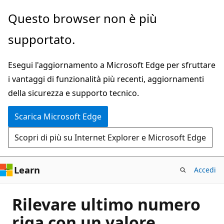
Ignora
Questo browser non è più
e
supportato.
passa
al
Esegui l'aggiornamento a Microsoft Edge per sfruttare
contenuto
i vantaggi di funzionalità più recenti, aggiornamenti
principale
della sicurezza e supporto tecnico.
Scarica Microsoft Edge
Scopri di più su Internet Explorer e Microsoft Edge
Learn
Accedi
Rilevare ultimo numero
riga con un valore