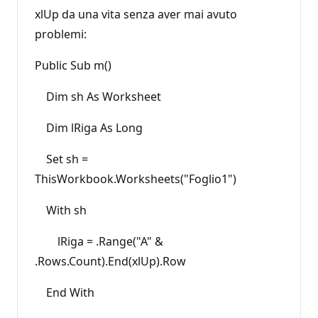
xlUp da una vita senza aver mai avuto
problemi:
Public Sub m()
Dim sh As Worksheet
Dim lRiga As Long
Set sh =
ThisWorkbook.Worksheets("Foglio1")
With sh
lRiga = .Range("A" &
.Rows.Count).End(xlUp).Row
End With