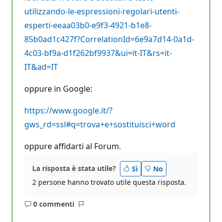
utilizzando-le-espressioni-regolari-utenti-
esperti-eeaa03b0-e9f3-4921-b1e8-
85b0ad1c427f?CorrelationId=6e9a7d14-0a1d-
4c03-bf9a-d1f262bf9937&ui=it-IT&rs=it-
IT&ad=IT
oppure in Google:
https://www.google.it/?
gws_rd=ssl#q=trova+e+sostituisci+word
oppure affidarti al Forum.
La risposta è stata utile?
Sì
No
2 persone hanno trovato utile questa risposta.
0 commenti
Nessun
Report
commento