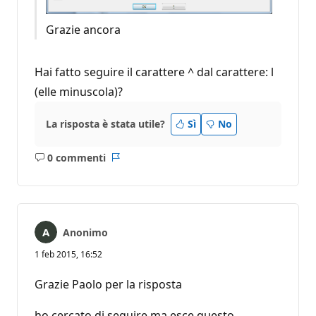
Grazie ancora
Hai fatto seguire il carattere ^ dal carattere: l
(elle minuscola)?
La risposta è stata utile?
Sì
No
0 commenti
Nessun
Report
commento
Anonimo
1 feb 2015, 16:52
Grazie Paolo per la risposta
ho cercato di seguire ma esce questo