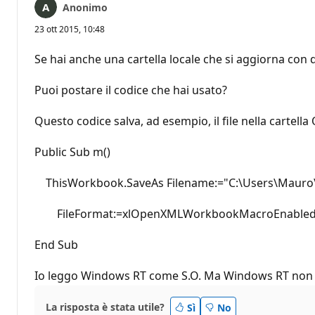
Anonimo
23 ott 2015, 10:48
Se hai anche una cartella locale che si aggiorna con q
Puoi postare il codice che hai usato?
Questo codice salva, ad esempio, il file nella cartel
Public Sub m()
ThisWorkbook.SaveAs Filename:="C:\Users\Mauro\O
FileFormat:=xlOpenXMLWorkbookMacroEnable
End Sub
Io leggo Windows RT come S.O. Ma Windows RT non do
La risposta è stata utile?
Sì
No