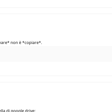
vare* non è *copiare*.
la di google drive: