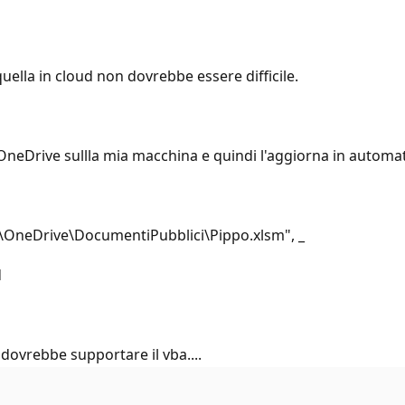
uella in cloud non dovrebbe essere difficile.
la OneDrive sullla mia macchina e quindi l'aggiorna in automa
neDrive\DocumentiPubblici\Pippo.xlsm", _
d
vrebbe supportare il vba....