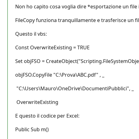
Non ho capito cosa voglia dire *esportazione un file 
FileCopy funziona tranquillamente e trasferisce un fil
Questo il vbs:
Const OverwriteExisting = TRUE
Set objFSO = CreateObject("Scripting.FileSystemObje
objFSO.CopyFile "C:\Prova\ABC.pdf" , _
"C:\Users\Mauro\OneDrive\DocumentiPubblici", _
OverwriteExisting
E questo il codice per Excel:
Public Sub m()