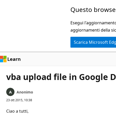
Ignora
Questo browser
e
passa
Esegui l'aggiornamento 
al
aggiornamenti della si
contenuto
Scarica Microsoft Ed
principale
Learn
vba upload file in Google D
Anonimo
23 ott 2015, 10:38
Ciao a tutti,