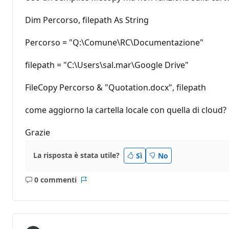
Dim Percorso, filepath As String
Percorso = "Q:\Comune\RC\Documentazione"
filepath = "C:\Users\sal.mar\Google Drive"
FileCopy Percorso & "Quotation.docx", filepath
come aggiorno la cartella locale con quella di cloud?
Grazie
La risposta è stata utile?
Sì
No
0 commenti
Nessun
Report
commento