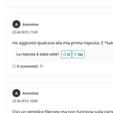
commento
Anonimo
23 ott 2015, 11:03
Ho aggiunto qualcosa alla mia prima risposta. E *sal
La risposta è stata utile?
Sì
No
0 commenti
Nessun
Report
commento
Anonimo
23 ott 2015, 10:56
Uso un semplice filecopy ma non funziona sulla cartel