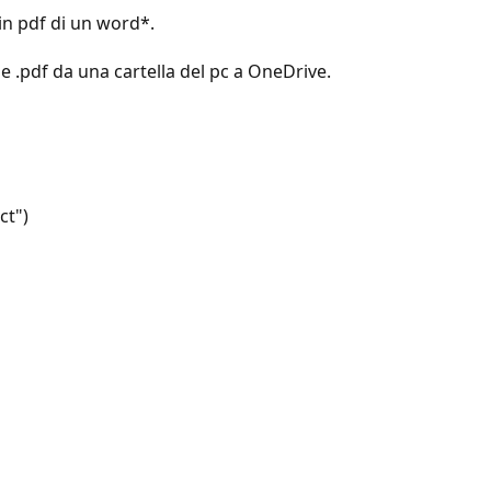
in pdf di un word*.
e .pdf da una cartella del pc a OneDrive.
ct")