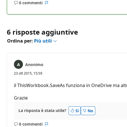
0 commenti
Nessun
Report
commento
6 risposte aggiuntive
Ordina per:
Più utili
Anonimo
23 ott 2015, 15:59
il ThisWorkbook.SaveAs funziona in OneDrive ma altri
Grazie
La risposta è stata utile?
Sì
No
0 commenti
Nessun
Report