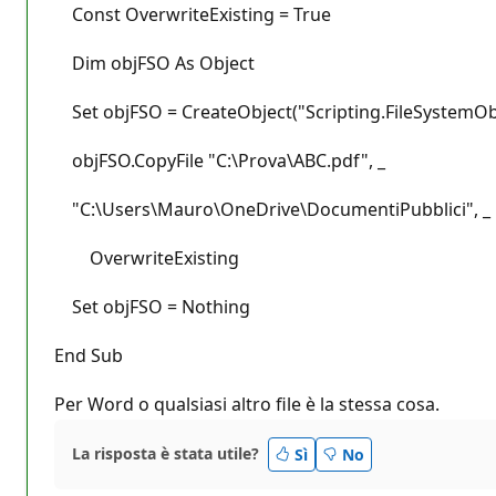
Const OverwriteExisting = True
Dim objFSO As Object
Set objFSO = CreateObject("Scripting.FileSystemOb
objFSO.CopyFile "C:\Prova\ABC.pdf", _
"C:\Users\Mauro\OneDrive\DocumentiPubblici", _
OverwriteExisting
Set objFSO = Nothing
End Sub
Per Word o qualsiasi altro file è la stessa cosa.
La risposta è stata utile?
Sì
No