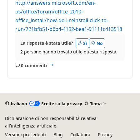
http://answers.microsoft.com/en-
us/office/forum/office_2010-
office_install/how-do-i-reinstall-click-to-
run/721bfb51-b6b4-4192-bea1-91111c413518
La risposta è stata utile?
Sì
No
2 persone hanno trovato utile questa risposta.
0 commenti
Nessun
Report
commento
Italiano
Scelte sulla privacy
Tema
Dichiarazione di non responsabilità relativa
all'intelligenza artificiale
Versioni precedenti
Blog
Collabora
Privacy