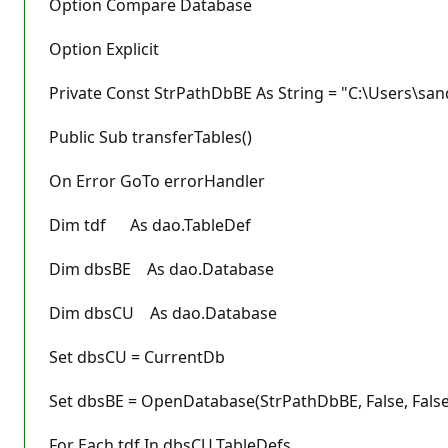
Option Compare Database
Option Explicit
Private Const StrPathDbBE As String = "C:\Users\sa
Public Sub transferTables()
On Error GoTo errorHandler
Dim tdf As dao.TableDef
Dim dbsBE As dao.Database
Dim dbsCU As dao.Database
Set dbsCU = CurrentDb
Set dbsBE = OpenDatabase(StrPathDbBE, False, False
For Each tdf In dbsCU.TableDefs