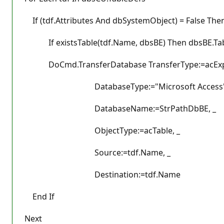
If (tdf.Attributes And dbSystemObject) = False The
If existsTable(tdf.Name, dbsBE) Then dbsBE.Tabl
DoCmd.TransferDatabase TransferType:=acExpo
DatabaseType:="Microsoft Access",
DatabaseName:=StrPathDbBE, _
ObjectType:=acTable, _
Source:=tdf.Name, _
Destination:=tdf.Name
End If
Next