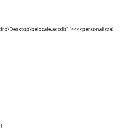
ndro\Desktop\belocale.accdb" '<<<<personalizza!
)