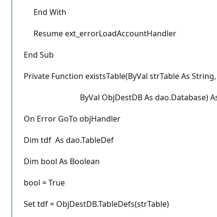
End With
Resume ext_errorLoadAccountHandler
End Sub
Private Function existsTable(ByVal strTable As String,
ByVal ObjDestDB As dao.Database) As 
On Error GoTo objHandler
Dim tdf As dao.TableDef
Dim bool As Boolean
bool = True
Set tdf = ObjDestDB.TableDefs(strTable)