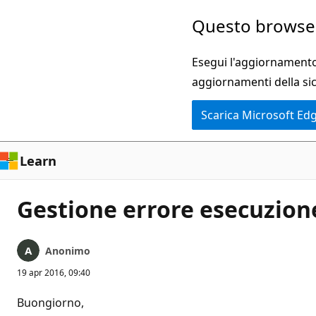
Ignora
Questo browser
e
passa
Esegui l'aggiornamento 
al
aggiornamenti della si
contenuto
Scarica Microsoft Ed
principale
Learn
Gestione errore esecuzio
Anonimo
19 apr 2016, 09:40
Buongiorno,