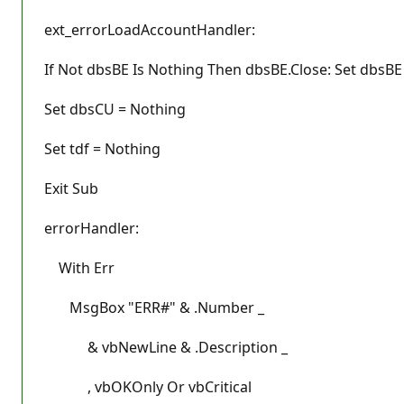
ext_errorLoadAccountHandler:
If Not dbsBE Is Nothing Then dbsBE.Close: Set dbsBE
Set dbsCU = Nothing
Set tdf = Nothing
Exit Sub
errorHandler:
With Err
MsgBox "ERR#" & .Number _
& vbNewLine & .Description _
, vbOKOnly Or vbCritical