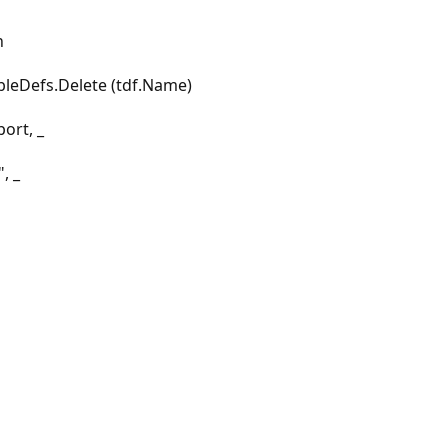
n
eDefs.Delete (tdf.Name)
rt, _
 _