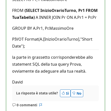
FROM
(SELECT InizioOrarioTurno, Pr1 FROM
TuaTabella)
A INNER JOIN Pr ON A.Pr1 = Pr.Pr
GROUP BY A.Pr1, Pr.MassimoOre
PIVOT Format(A.[InizioOrarioTurno],"Short
Date");
la parte in grassetto corrisponderebbe allo
statement SQL della tua query Prova,
ovviamente da adeguare alla tua realtà.
David
La risposta è stata utile?
Sì
No
0 commenti
Nessun
Report