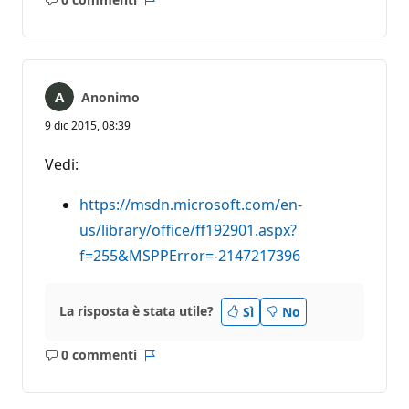
Nessun
Report
commento
Anonimo
9 dic 2015, 08:39
Vedi:
https://msdn.microsoft.com/en-
us/library/office/ff192901.aspx?
f=255&MSPPError=-2147217396
La risposta è stata utile?
Sì
No
0 commenti
Nessun
Report
commento