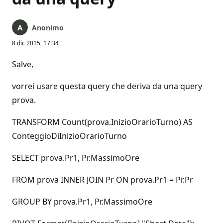
Anonimo
8 dic 2015, 17:34
Salve,
vorrei usare questa query che deriva da una query
prova.
TRANSFORM Count(prova.InizioOrarioTurno) AS
ConteggioDiInizioOrarioTurno
SELECT prova.Pr1, Pr.MassimoOre
FROM prova INNER JOIN Pr ON prova.Pr1 = Pr.Pr
GROUP BY prova.Pr1, Pr.MassimoOre