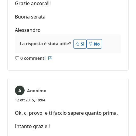
Grazie ancora!!!
Buona serata
Alessandro
La risposta è stata utile?
Sì
No
0 commenti
Nessun
Report
commento
Anonimo
12 ott 2015, 19:04
Ok, ci provo e ti faccio sapere quanto prima.
Intanto grazie!!