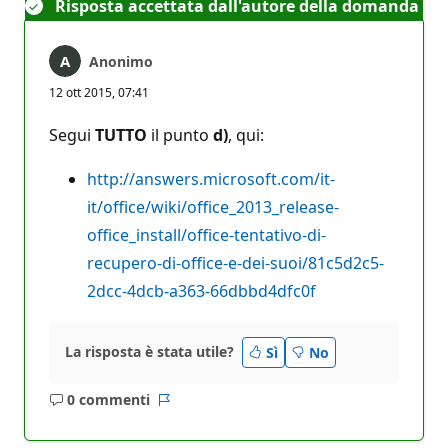
Risposta accettata dall'autore della domanda
Anonimo
12 ott 2015, 07:41
Segui
TUTTO
il punto
d)
, qui:
http://answers.microsoft.com/it-
it/office/wiki/office_2013_release-
office_install/office-tentativo-di-
recupero-di-office-e-dei-suoi/81c5d2c5-
2dcc-4dcb-a363-66dbbd4dfc0f
La risposta è stata utile?
Sì
No
0 commenti
Nessun
Report
commento