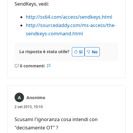
SendKeys, vedi:
http://ss64.com/access/sendkeys.html
http://sourcedaddy.com/ms-access/the-
sendkeys-command.html
La risposta è stata utile?
Sì
No
0 commenti
Nessun
Report
commento
Anonimo
2 set 2015, 10:10
Scusami l'ignoranza cosa intendi con
"decisamente OT" ?