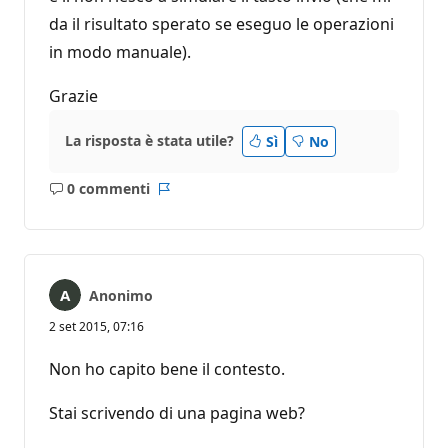
da il risultato sperato se eseguo le operazioni
in modo manuale).
Grazie
La risposta è stata utile?
Sì
No
0 commenti
Nessun
Report
commento
Anonimo
2 set 2015, 07:16
Non ho capito bene il contesto.
Stai scrivendo di una pagina web?