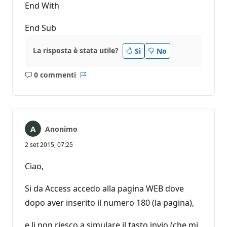
End With
End Sub
La risposta è stata utile?
Sì
No
0 commenti
Nessun
Report
commento
Anonimo
2 set 2015, 07:25
Ciao,
Si da Access accedo alla pagina WEB dove
dopo aver inserito il numero 180 (la pagina),
e li non riesco a simulare il tasto invio (che mi