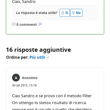
Ciao, Sandro
La risposta è stata utile?
Sì
No
0 commenti
Nessun
Report
commento
16 risposte aggiuntive
Ordina per:
Più utili
Anonimo
30 ott 2015, 15:18
Ciao Sandro e se provo con il metodo Filter
On ottengo lo stesso risultato di ricerca
oppure non è uguale a quello che desidero