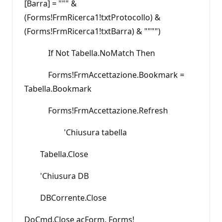
[Barra] = """ &
(Forms!FrmRicerca1!txtProtocollo) &
(Forms!FrmRicerca1!txtBarra) & """")
If Not Tabella.NoMatch Then
Forms!FrmAccettazione.Bookmark =
Tabella.Bookmark
Forms!FrmAccettazione.Refresh
'Chiusura tabella
Tabella.Close
'Chiusura DB
DBCorrente.Close
DoCmd.Close acForm, Forms!