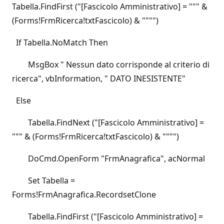
Tabella.FindFirst ("[Fascicolo Amministrativo] = """ &
(Forms!FrmRicerca!txtFascicolo) & """")
If Tabella.NoMatch Then
MsgBox " Nessun dato corrisponde al criterio di
ricerca", vbInformation, " DATO INESISTENTE"
Else
Tabella.FindNext ("[Fascicolo Amministrativo] =
""" & (Forms!FrmRicerca!txtFascicolo) & """")
DoCmd.OpenForm "FrmAnagrafica", acNormal
Set Tabella =
Forms!FrmAnagrafica.RecordsetClone
Tabella.FindFirst ("[Fascicolo Amministrativo] =