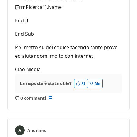
[FrmRicerca1].Name
End If
End Sub
P.S. metto su del codice facendo tante prove
ed aiutandomi molto con internet.
Ciao Nicola.
La risposta è stata utile?
Sì
No
0 commenti
Nessun
Report
commento
Anonimo