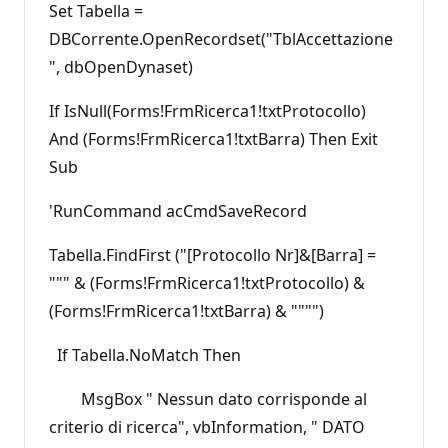
Set Tabella =
DBCorrente.OpenRecordset("TblAccettazione
", dbOpenDynaset)
If IsNull(Forms!FrmRicerca1!txtProtocollo)
And (Forms!FrmRicerca1!txtBarra) Then Exit
Sub
'RunCommand acCmdSaveRecord
Tabella.FindFirst ("[Protocollo Nr]&[Barra] =
""" & (Forms!FrmRicerca1!txtProtocollo) &
(Forms!FrmRicerca1!txtBarra) & """")
If Tabella.NoMatch Then
MsgBox " Nessun dato corrisponde al
criterio di ricerca", vbInformation, " DATO