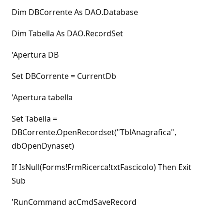
Dim DBCorrente As DAO.Database
Dim Tabella As DAO.RecordSet
'Apertura DB
Set DBCorrente = CurrentDb
'Apertura tabella
Set Tabella =
DBCorrente.OpenRecordset("TblAnagrafica",
dbOpenDynaset)
If IsNull(Forms!FrmRicerca!txtFascicolo) Then Exit
Sub
'RunCommand acCmdSaveRecord