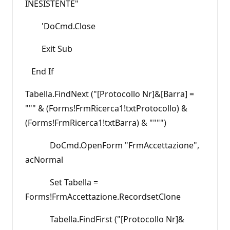
INESISTENTE"
'DoCmd.Close
Exit Sub
End If
Tabella.FindNext ("[Protocollo Nr]&[Barra] =
""" & (Forms!FrmRicerca1!txtProtocollo) &
(Forms!FrmRicerca1!txtBarra) & """")
DoCmd.OpenForm "FrmAccettazione",
acNormal
Set Tabella =
Forms!FrmAccettazione.RecordsetClone
Tabella.FindFirst ("[Protocollo Nr]&