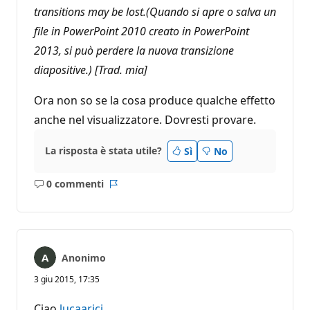
transitions may be lost.(Quando si apre o salva un
file in PowerPoint 2010 creato in PowerPoint
2013, si può perdere la nuova transizione
diapositive.) [Trad. mia]
Ora non so se la cosa produce qualche effetto
anche nel visualizzatore. Dovresti provare.
La risposta è stata utile?
Sì
No
0 commenti
Nessun
Report
commento
Anonimo
3 giu 2015, 17:35
Ciao
lucaarici
,