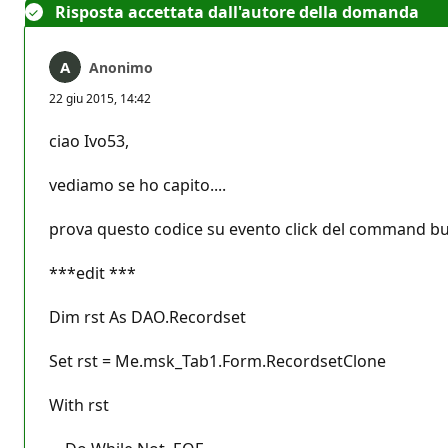
Risposta accettata dall'autore della domanda
Anonimo
22 giu 2015, 14:42
ciao Ivo53,
vediamo se ho capito....
prova questo codice su evento click del command bu
***edit ***
Dim rst As DAO.Recordset
Set rst = Me.msk_Tab1.Form.RecordsetClone
With rst