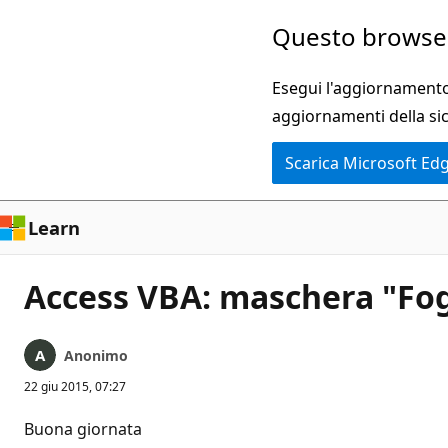
Ignora
Questo browser
e
passa
Esegui l'aggiornamento 
al
aggiornamenti della si
contenuto
Scarica Microsoft Ed
principale
Learn
Access VBA: maschera "Fogli
Anonimo
22 giu 2015, 07:27
Buona giornata