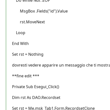
Do While Not .EOF
MsgBox .Fields("id").Value
rst.MoveNext
Loop
End With
Set rst = Nothing
dovresti vedere apparire un messaggio che ti mostra 
**fine edit ***
Private Sub Esegui_Click()
Dim rst As DAO.Recordset
Set rst = Me.msk_Tab1.Form.RecordsetClone