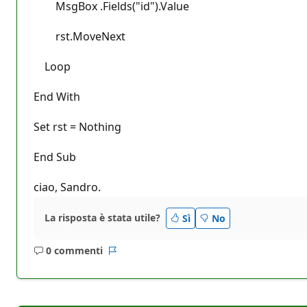
MsgBox .Fields("id").Value
rst.MoveNext
Loop
End With
Set rst = Nothing
End Sub
ciao, Sandro.
La risposta è stata utile?
Sì
No
0 commenti
Nessun
Report
commento