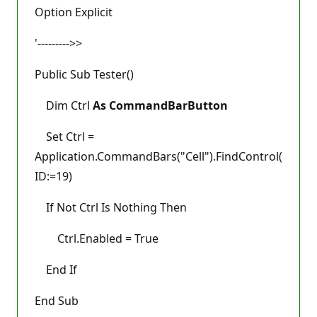
Option Explicit
'--------->>
Public Sub Tester()
Dim Ctrl
As CommandBarButton
Set Ctrl =
Application.CommandBars("Cell").FindControl(
ID:=19)
If Not Ctrl Is Nothing Then
Ctrl.Enabled = True
End If
End Sub