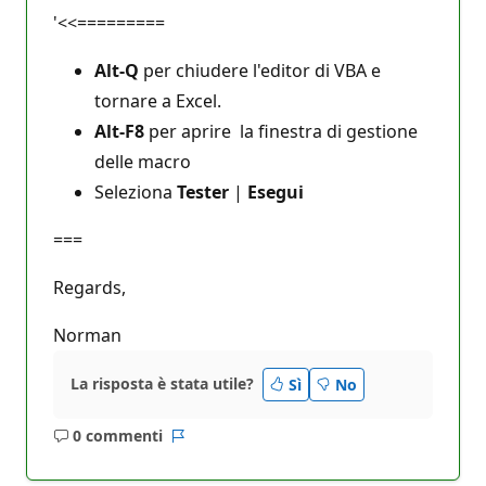
'<<=========
Alt-Q
per chiudere l'editor di VBA e
tornare a Excel.
Alt-F8
per aprire la finestra di gestione
delle macro
Seleziona
Tester
|
Esegui
===
Regards,
Norman
La risposta è stata utile?
Sì
No
0 commenti
Nessun
Report
commento