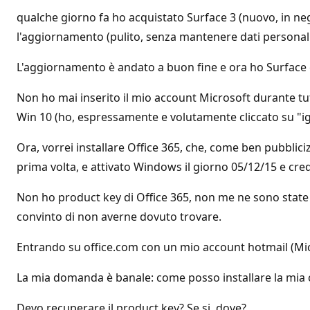
qualche giorno fa ho acquistato Surface 3 (nuovo, in neg
l'aggiornamento (pulito, senza mantenere dati personal
L'aggiornamento è andato a buon fine e ora ho Surface
Non ho mai inserito il mio account Microsoft durante tu
Win 10 (ho, espressamente e volutamente cliccato su "ign
Ora, vorrei installare Office 365, che, come ben pubblici
prima volta, e attivato Windows il giorno 05/12/15 e credo
Non ho product key di Office 365, non me ne sono state d
convinto di non averne dovuto trovare.
Entrando su office.com con un mio account hotmail (Micors
La mia domanda è banale: come posso installare la mia 
Devo recuperare il product key? Se si, dove?