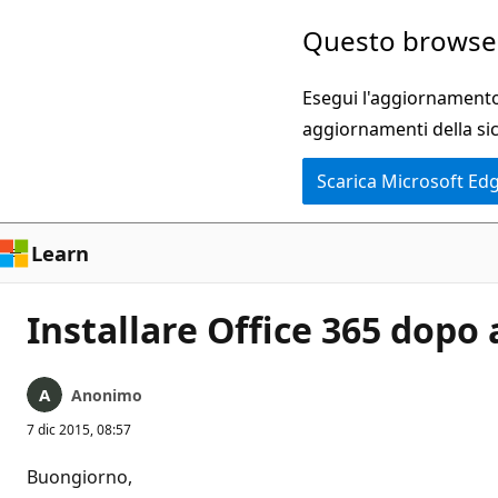
Ignora
Questo browser
e
passa
Esegui l'aggiornamento 
al
aggiornamenti della si
contenuto
Scarica Microsoft Ed
principale
Learn
Installare Office 365 dopo 
Anonimo
7 dic 2015, 08:57
Buongiorno,