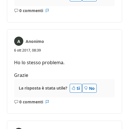
0 commenti
Nessun
Report
commento
Anonimo
6 ott 2017, 08:39
Ho lo stesso problema.
Grazie
La risposta è stata utile?
Sì
No
0 commenti
Nessun
Report
commento