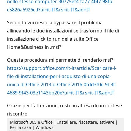
nello-stesso-computer-30775ef4-fa77-4f47-98fb-
c5826a6926cd?ui=it-IT&rs=it-IT&ad=IT
Secondo voi riesco a bypassare il problema
allineando le due installazioni se trasformo il file di
installazione click to run della suite Office
Home&Business in .msi?
Questa procedura mi permette di renderlo msi?
https://support.office.com/it-it/article/Scaricare-i-
file-di-installazione-per-l-acquisto-di-una-copia-
unica-di-Office-2013-o-Office-2016-0fdd3f0e-9b3f-
4689-9f43-03e1143bb20e?ui=it-IT&rs=it-IT&ad=IT
Grazie per l´attenzione, resto in attesa di un cortese
riscontro.
Microsoft 365 e Office | Installare, riscattare, attivare |
Per la casa | Windows